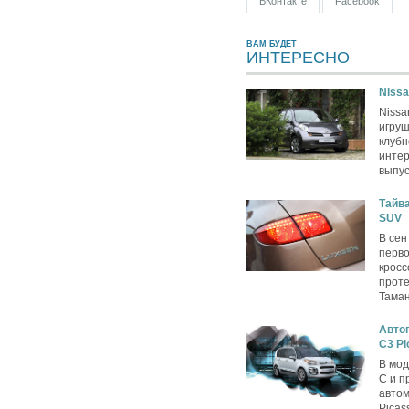
ВКонтакте
Facebook
ВАМ БУДЕТ
ИНТЕРЕСНО
Nissa
Nissa
игру
клубн
интер
выпус
Тайва
SUV
В сен
перво
кросс
проте
Таман
Автог
C3 Pi
В мод
C и п
автом
Picas