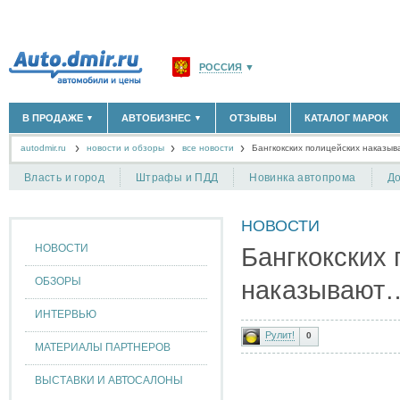
РОССИЯ
▼
МОСКВА И ОБЛАСТЬ
(58183)
В ПРОДАЖЕ
АВТОБИЗНЕС
ОТЗЫВЫ
КАТАЛОГ МАРОК
▼
▼
САНКТ-ПЕТЕРБУРГ И ОБЛАСТЬ
(14298)
autodmir.ru
новости и обзоры
все новости
КРАСНОДАРСКИЙ КРАЙ
Бангкокских полицейских наказы
(5619)
НОВЫЕ АВТОМОБИЛИ
ОФИЦИАЛЬНЫЕ ДИЛЕРЫ
(30122)
(1347)
АВТОМОБИЛИ С ПРОБЕГОМ
АВТОСАЛОНЫ
(111642)
(4191)
КРЫМ РЕСПУБЛИКА
(412)
Власть и город
Штрафы и ПДД
Новинка автопрома
До
АВТОСЕРВИСЫ
(1118)
+
РАЗМЕСТИТЬ ОБЪЯВЛЕНИЕ
СЕВАСТОПОЛЬ
(11)
ГРУЗОПЕРЕВОЗКИ
(128)
НОВОСТИ
ТАКСИ
(278)
СПИСОК ВСЕХ РЕГИОНОВ
ЗАПЧАСТИ
(848)
НОВОСТИ
Бангкокских
ЗАПРАВКИ
(1737)
АРЕНДА
(190)
ОБЗОРЫ
наказывают
+
ДОБАВИТЬ КОМПАНИЮ
ИНТЕРВЬЮ
СПЕЦИАЛИСТЫ
(890)
Рулит!
0
МАТЕРИАЛЫ ПАРТНЕРОВ
ВЫСТАВКИ И АВТОСАЛОНЫ