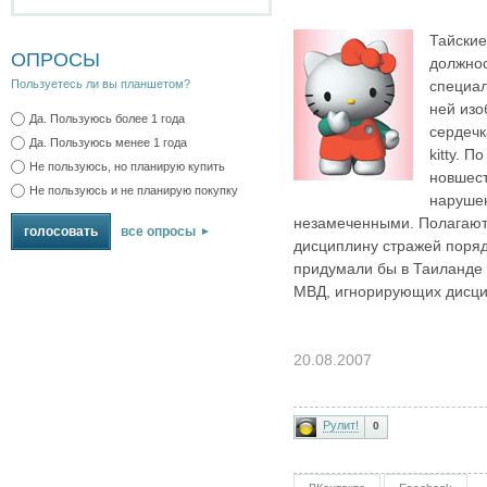
Тайские
ОПРОСЫ
должнос
специал
Пользуетесь ли вы планшетом?
ней изо
Да. Пользуюсь более 1 года
сердечк
Да. Пользуюсь менее 1 года
kitty. 
Не пользуюсь, но планирую купить
новшест
Не пользуюсь и не планирую покупку
нарушен
незамеченными. Полагают
все опросы
дисциплину стражей поряд
придумали бы в Таиланде 
МВД, игнорирующих дисц
20.08.2007
Рулит!
0