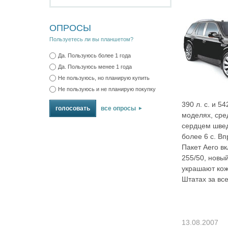
ОПРОСЫ
Пользуетесь ли вы планшетом?
Да. Пользуюсь более 1 года
Да. Пользуюсь менее 1 года
Не пользуюсь, но планирую купить
Не пользуюсь и не планирую покупку
390 л. с. и 5
все опросы
моделях, сре
сердцем шведс
более 6 с. В
Пакет Aero в
255/50, новый
украшают кож
Штатах за вс
13.08.2007