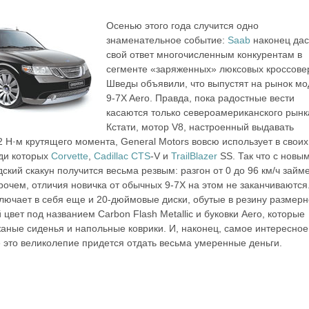
Осенью этого года случится одно
знаменательное событие:
Saab
наконец дас
свой ответ многочисленным конкурентам в
сегменте «заряженных» люксовых кроссове
Шведы объявили, что выпустят на рынок мо
9-7X Aero. Правда, пока радостные вести
касаются только североамериканского рынк
Кстати, мотор V8, настроенный выдавать
42 Н·м крутящего момента, General Motors вовсю использует в своих
ди которых
Corvette
,
Cadillac CTS
-V и
TrailBlazer
SS. Так что с новы
кий скакун получится весьма резвым: разгон от 0 до 96 км/ч займе
прочем, отличия новичка от обычных 9-7X на этом не заканчиваются
ключает в себя еще и 20-дюймовые диски, обутые в резину размерн
 цвет под названием Carbon Flash Metallic и буковки Aero, которые
аные сиденья и напольные коврики. И, наконец, самое интересное:
е это великолепие придется отдать весьма умеренные деньги.