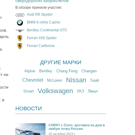
сверхдорогих кабриолетов
В обзоре приняли участие:
Audi R8 Spyder
т
BMW 6-reihe Cabrio
ров.
Bentley Continental GTC
дель
Ferrari 458 Spider
Ferrari California
а.
ДРУГИЕ МАРКИ
м
Alpine
Bentley
Chang Feng
Changan
т не
Nissan
Chevrolet
McLaren
Saab
.
ости
Volkswagen
Smart
УАЗ
Ямал
 в
НОВОСТИ
CHERY c Ozon: доставка на дом в
любую точку России
20 октября 2023 г.