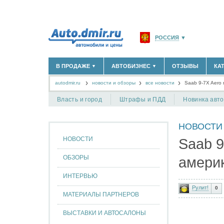
РОССИЯ
▼
МОСКВА И ОБЛАСТЬ
(58
В ПРОДАЖЕ
АВТОБИЗНЕС
ОТЗЫВЫ
КА
▼
▼
САНКТ-ПЕТЕРБУРГ И О
autodmir.ru
новости и обзоры
все новости
КРАСНОДАРСКИЙ КРАЙ
Saab 9-7X Aero
НОВЫЕ АВТОМОБИЛИ
ОФИЦИАЛЬНЫЕ ДИЛЕРЫ
(30122)
(1347)
АВТОМОБИЛИ С ПРОБЕГОМ
АВТОСАЛОНЫ
(111638)
(4191)
КРЫМ РЕСПУБЛИКА
(412
Власть и город
Штрафы и ПДД
Новинка авт
АВТОСЕРВИСЫ
(1118)
+
РАЗМЕСТИТЬ ОБЪЯВЛЕНИЕ
СЕВАСТОПОЛЬ
(11)
ГРУЗОПЕРЕВОЗКИ
(128)
НОВОСТИ
ТАКСИ
(278)
СПИСОК ВСЕХ РЕГИОНО
ЗАПЧАСТИ
(848)
НОВОСТИ
Saab 9
ЗАПРАВКИ
(1737)
АРЕНДА
(190)
ОБЗОРЫ
амери
+
ДОБАВИТЬ КОМПАНИЮ
ИНТЕРВЬЮ
СПЕЦИАЛИСТЫ
(890)
Рулит!
0
МАТЕРИАЛЫ ПАРТНЕРОВ
ВЫСТАВКИ И АВТОСАЛОНЫ