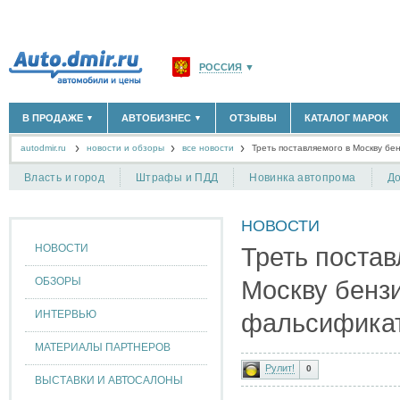
РОССИЯ
▼
МОСКВА И ОБЛАСТЬ
(58180)
В ПРОДАЖЕ
АВТОБИЗНЕС
ОТЗЫВЫ
КАТАЛОГ МАРОК
▼
▼
САНКТ-ПЕТЕРБУРГ И ОБЛАСТЬ
(14298)
autodmir.ru
новости и обзоры
все новости
КРАСНОДАРСКИЙ КРАЙ
Треть поставляемого в Москву б
(5619)
НОВЫЕ АВТОМОБИЛИ
ОФИЦИАЛЬНЫЕ ДИЛЕРЫ
(30122)
(1347)
АВТОМОБИЛИ С ПРОБЕГОМ
АВТОСАЛОНЫ
(111638)
(4191)
КРЫМ РЕСПУБЛИКА
(412)
Власть и город
Штрафы и ПДД
Новинка автопрома
До
АВТОСЕРВИСЫ
(1118)
+
РАЗМЕСТИТЬ ОБЪЯВЛЕНИЕ
СЕВАСТОПОЛЬ
(11)
ГРУЗОПЕРЕВОЗКИ
(128)
НОВОСТИ
ТАКСИ
(278)
СПИСОК ВСЕХ РЕГИОНОВ
ЗАПЧАСТИ
(848)
НОВОСТИ
Треть постав
ЗАПРАВКИ
(1737)
АРЕНДА
(190)
ОБЗОРЫ
Москву бенз
+
ДОБАВИТЬ КОМПАНИЮ
ИНТЕРВЬЮ
фальсифика
СПЕЦИАЛИСТЫ
(890)
МАТЕРИАЛЫ ПАРТНЕРОВ
Рулит!
0
ВЫСТАВКИ И АВТОСАЛОНЫ