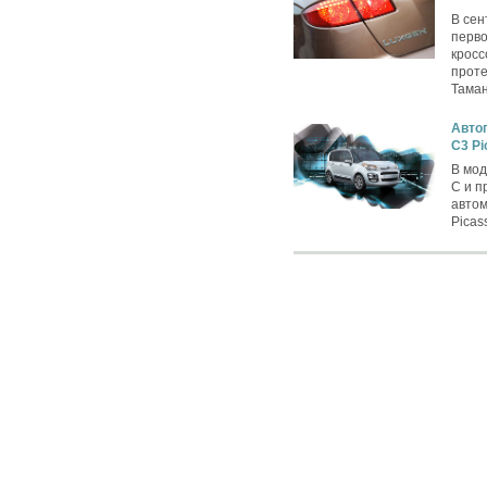
В сен
перво
кросс
проте
Таман
Автог
C3 Pi
В мод
C и п
автом
Picas