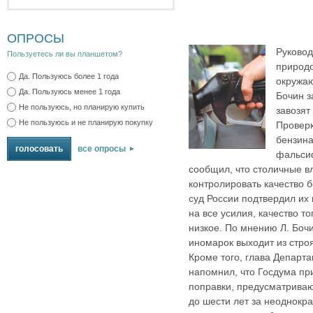
ОПРОСЫ
Руковод
Пользуетесь ли вы планшетом?
природ
Да. Пользуюсь более 1 года
окружа
Да. Пользуюсь менее 1 года
Бочин з
Не пользуюсь, но планирую купить
завозят
Не пользуюсь и не планирую покупку
Проверк
бензина
все опросы
фальси
сообщил, что столичные вл
контролировать качество 
суд России подтвердил их 
на все усилия, качество т
низкое. По мнению Л. Боч
иномарок выходит из стро
Кроме того, глава Департ
напомнил, что Госдума пр
поправки, предусматрива
до шести лет за неоднокр