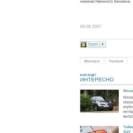
некачественного бензина.
08.08.2007
Рулит!
0
ВКонтакте
Facebook
ВАМ БУДЕТ
ИНТЕРЕСНО
Nissa
Nissa
игру
клубн
интер
выпус
Тайва
SUV