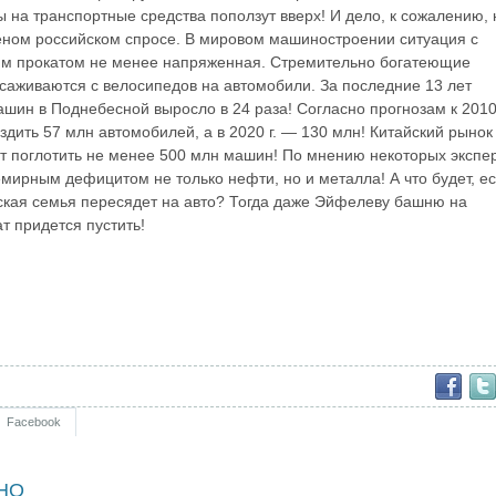
 на транспортные средства поползут вверх! И дело, к сожалению, 
еном российском спросе. В мировом машиностроении ситуация с
им прокатом не менее напряженная. Стремительно богатеющие
саживаются с велосипедов на автомобили. За последние 13 лет
ашин в Поднебесной выросло в 24 раза! Согласно прогнозам к 2010 
здить 57 млн автомобилей, а в 2020 г. — 130 млн! Китайский рынок
т поглотить не менее 500 млн машин! По мнению некоторых экспер
семирным дефицитом не только нефти, но и металла! А что будет, е
ская семья пересядет на авто? Тогда даже Эйфелеву башню на
т придется пустить!
Facebook
НО