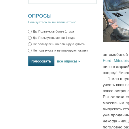
ОПРОСЫ
Пользуетесь ли вы планшетом?
Да. Пользуюсь более 1 года
Да. Пользуюсь менее 1 года
Не пользуюсь, но планирую купить
Не пользуюсь и не планирую покупку
автомобилей
Ford
,
Mitsubis
все опросы
пиво в жарки
вперед! Числ
— 1 млн штук
учесть ввоз 
вовсе астрон
Рынок пока «
массивным пр
выпускать ст
уже проданны
некогда «нищ
поголовно ра