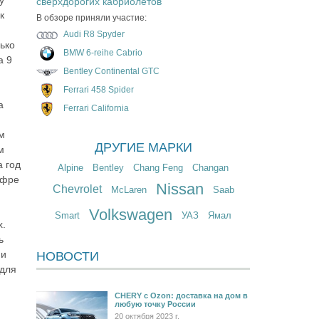
сверхдорогих кабриолетов
к
В обзоре приняли участие:
Audi R8 Spyder
ько
BMW 6-reihe Cabrio
а 9
Bentley Continental GTC
Ferrari 458 Spider
а
Ferrari California
ем
ДРУГИЕ МАРКИ
м
 год
Alpine
Bentley
Chang Feng
Changan
ифре
Nissan
Chevrolet
McLaren
Saab
Volkswagen
Smart
УАЗ
Ямал
х.
ь
ии
НОВОСТИ
 для
CHERY c Ozon: доставка на дом в
любую точку России
20 октября 2023 г.