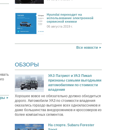
Hyundai переходит на
использование электронной
сервисной книжки
06 августа 2019 г.
Все новости
ОБЗОРЫ
ивать
УАЗ Патриот и УАЗ Пикап
ого
признаны самыми выгодными
автомобилями по стоимости
владения
Хорошее вовсе не обязательно должно обходиться
оры
дорого. Автомобили УАЗ по стоимости владения
оказались гораздо выгоднее всех одноклассников и
даже большинства внедорожников и кроссоверов из
более компактных сегментов.
На спорте. Subaru Forester
Sport