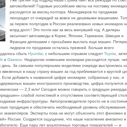
автомобилей! Годовые российские квоты на поставку иномаро
расходятся за месяц-полтора. Менеджеров по продажам
лихорадит от очередей за вовсе не дешевыми машинами. Тол
за первое полугодие в России реализовано новых иномарок н
млрд долл.! Это почти как за весь минувший год. А дилеры
засыпают автозаводы в Корее, Японии, Германии, Швеции и
Франции депешами с просьбами выслать еще машин. Пятерк
лидеров по продажам осталась прежней. Больше всего
 удалось сбыть
Hyundai
, с небольшим отрывом следует
Toyota
, зат
hi
и
Daewoo
. Недорогие новенькие иномарки расходятся лучше, че
й день. За самыми популярными моделями очереди выстроились на
о ввезенных в нашу страну машин за год приближается к круглой ц
. Если добавить к названной цифре иномарки, собранные у нас, и
подержанных машин иностранного производства, цифра получится и
омическая — 2,3 млн! Сегодня можно говорить о грядущих рекорда
придушен» слабой логистикой и отсутствием соответствующей стол
одажам инфраструктуры. Автопроизводители просто не в состоян
олько продукции и обеспечить необходимый уровень обслуживания
х экземпляров. Эксперты пока не могут объяснить этот феномен в
ей» России. Создается ощущение, что наше население внезапно и
збогатело. Еще пару лет аналогичных торговых показателей — и