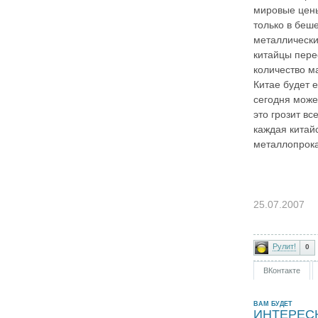
мировые цены
только в беш
металлическ
китайцы пере
количество м
Китае будет е
сегодня може
это грозит в
каждая китай
металлопрока
25.07.2007
Рулит!
0
ВКонтакте
ВАМ БУДЕТ
ИНТЕРЕС