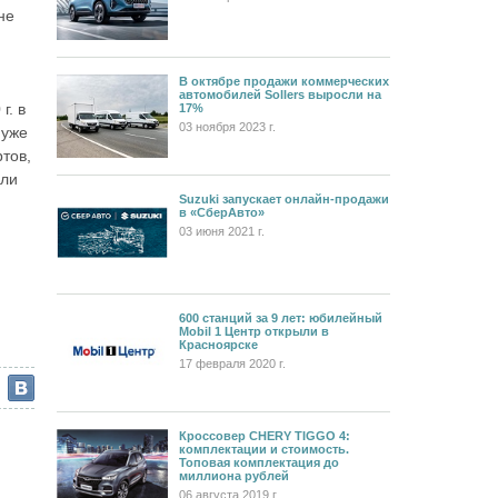
не
В октябре продажи коммерческих
автомобилей Sollers выросли на
г. в
17%
03 ноября 2023 г.
 уже
тов,
сли
Suzuki запускает онлайн-продажи
в «СберАвто»
03 июня 2021 г.
600 станций за 9 лет: юбилейный
Mobil 1 Центр открыли в
Красноярске
17 февраля 2020 г.
Кроссовер CHERY TIGGO 4:
комплектации и стоимость.
Топовая комплектация до
миллиона рублей
06 августа 2019 г.