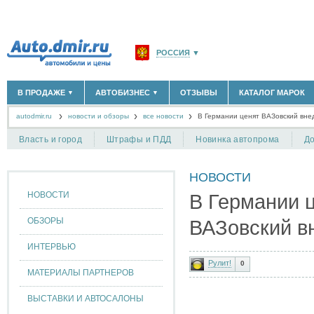
РОССИЯ
▼
МОСКВА И ОБЛАСТЬ
(58180)
В ПРОДАЖЕ
АВТОБИЗНЕС
ОТЗЫВЫ
КАТАЛОГ МАРОК
▼
▼
САНКТ-ПЕТЕРБУРГ И ОБЛАСТЬ
(14298)
autodmir.ru
новости и обзоры
все новости
КРАСНОДАРСКИЙ КРАЙ
В Германии ценят ВАЗовский вне
(5619)
НОВЫЕ АВТОМОБИЛИ
ОФИЦИАЛЬНЫЕ ДИЛЕРЫ
(30122)
(1347)
АВТОМОБИЛИ С ПРОБЕГОМ
АВТОСАЛОНЫ
(111638)
(4191)
КРЫМ РЕСПУБЛИКА
(412)
Власть и город
Штрафы и ПДД
Новинка автопрома
До
АВТОСЕРВИСЫ
(1118)
+
РАЗМЕСТИТЬ ОБЪЯВЛЕНИЕ
СЕВАСТОПОЛЬ
(11)
ГРУЗОПЕРЕВОЗКИ
(128)
НОВОСТИ
ТАКСИ
(278)
СПИСОК ВСЕХ РЕГИОНОВ
ЗАПЧАСТИ
(848)
НОВОСТИ
В Германии 
ЗАПРАВКИ
(1737)
АРЕНДА
(190)
ОБЗОРЫ
ВАЗовский в
+
ДОБАВИТЬ КОМПАНИЮ
ИНТЕРВЬЮ
СПЕЦИАЛИСТЫ
(890)
Рулит!
0
МАТЕРИАЛЫ ПАРТНЕРОВ
ВЫСТАВКИ И АВТОСАЛОНЫ