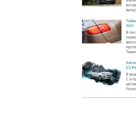
клубн
интер
выпус
Тайва
SUV
В сен
перво
кросс
проте
Таман
Автог
C3 Pi
В мод
C и п
автом
Picas