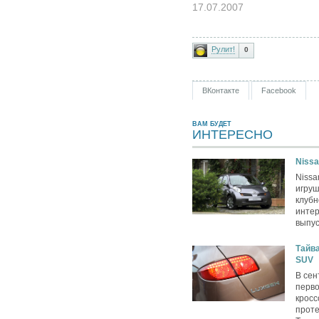
17.07.2007
Рулит!
0
ВКонтакте
Facebook
ВАМ БУДЕТ
ИНТЕРЕСНО
Nissa
Nissa
игру
клубн
интер
выпус
Тайва
SUV
В сен
перво
кросс
проте