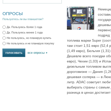
Немецк
ОПРОСЫ
состави
государ
Пользуетесь ли вы планшетом?
дешевы
Да. Пользуюсь более 1 года
первенс
Да. Пользуюсь менее 1 года
подряд 
Не пользуюсь, но планирую купить
топлива марки Super (соот
Не пользуюсь и не планирую покупку
там стоит 1,51 евро (52,4
(1,49 евро), Бельгия (1,31
все опросы
Дешевле всего поездки об
евро), Чехии (1,03) и Испа
дизельным топливом выгля
дороговизне — Дания (1,26
дешевая солярка — в Люкс
литр. ADAC советует люби
выбирать страны с самым
разница в ценах достигает 