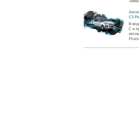
Таман
Автог
C3 Pi
В мод
C и п
автом
Picas