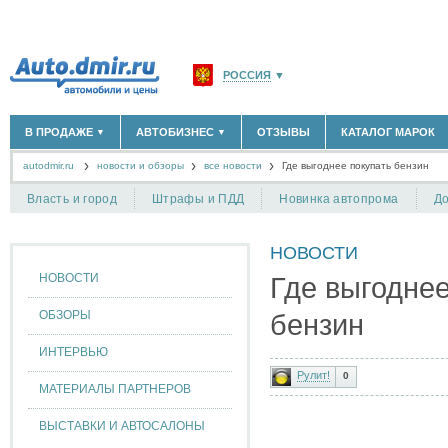
РОССИЯ
▼
МОСКВА И ОБЛАСТЬ
(58183)
В ПРОДАЖЕ
АВТОБИЗНЕС
ОТЗЫВЫ
КАТАЛОГ МАРОК
▼
▼
САНКТ-ПЕТЕРБУРГ И ОБЛАСТЬ
(14298)
autodmir.ru
новости и обзоры
все новости
КРАСНОДАРСКИЙ КРАЙ
Где выгоднее покупать бензин
(5619)
НОВЫЕ АВТОМОБИЛИ
ОФИЦИАЛЬНЫЕ ДИЛЕРЫ
(30122)
(1347)
АВТОМОБИЛИ С ПРОБЕГОМ
АВТОСАЛОНЫ
(111642)
(4191)
КРЫМ РЕСПУБЛИКА
(412)
Власть и город
Штрафы и ПДД
Новинка автопрома
До
АВТОСЕРВИСЫ
(1118)
+
РАЗМЕСТИТЬ ОБЪЯВЛЕНИЕ
СЕВАСТОПОЛЬ
(11)
ГРУЗОПЕРЕВОЗКИ
(128)
НОВОСТИ
ТАКСИ
(278)
СПИСОК ВСЕХ РЕГИОНОВ
ЗАПЧАСТИ
(848)
НОВОСТИ
Где выгоднее
ЗАПРАВКИ
(1737)
АРЕНДА
(190)
ОБЗОРЫ
бензин
+
ДОБАВИТЬ КОМПАНИЮ
ИНТЕРВЬЮ
СПЕЦИАЛИСТЫ
(890)
Рулит!
0
МАТЕРИАЛЫ ПАРТНЕРОВ
ВЫСТАВКИ И АВТОСАЛОНЫ