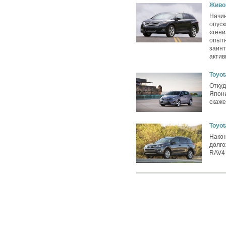
Живой
Начи
опуск
«гени
опытн
заинт
актив
Toyot
Откуд
Япони
скаж
Toyo
Након
долго
RAV4 