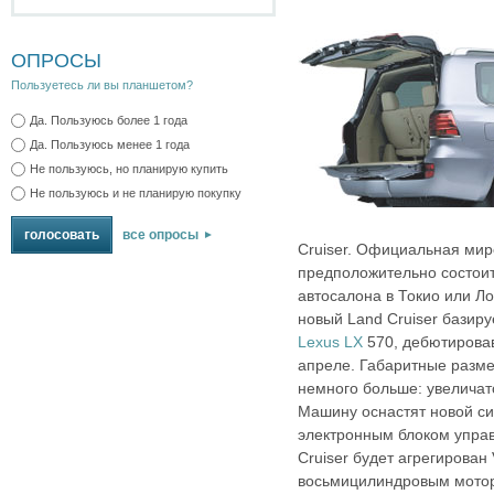
ОПРОСЫ
Пользуетесь ли вы планшетом?
Да. Пользуюсь более 1 года
Да. Пользуюсь менее 1 года
Не пользуюсь, но планирую купить
Не пользуюсь и не планирую покупку
все опросы
Cruiser. Официальная мир
предположительно состоит
автосалона в Токио или Ло
новый Land Cruiser базиру
Lexus LX
570, дебютирова
апреле. Габаритные разме
немного больше: увеличат
Машину оснастят новой си
электронным блоком упра
Cruiser будет агрегирова
восьмицилиндровым мото