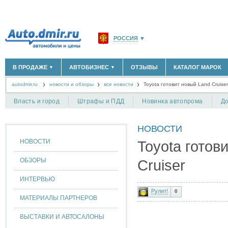
РОССИЯ
▼
МОСКВА И ОБЛАСТЬ
(58183)
В ПРОДАЖЕ
АВТОБИЗНЕС
ОТЗЫВЫ
КАТАЛОГ МАРОК
▼
▼
САНКТ-ПЕТЕРБУРГ И ОБЛАСТЬ
(14298)
autodmir.ru
новости и обзоры
все новости
КРАСНОДАРСКИЙ КРАЙ
Toyota готовит новый Land Cruiser
(5619)
НОВЫЕ АВТОМОБИЛИ
ОФИЦИАЛЬНЫЕ ДИЛЕРЫ
(30122)
(1347)
АВТОМОБИЛИ С ПРОБЕГОМ
АВТОСАЛОНЫ
(111642)
(4191)
КРЫМ РЕСПУБЛИКА
(412)
Власть и город
Штрафы и ПДД
Новинка автопрома
До
АВТОСЕРВИСЫ
(1118)
+
РАЗМЕСТИТЬ ОБЪЯВЛЕНИЕ
СЕВАСТОПОЛЬ
(11)
ГРУЗОПЕРЕВОЗКИ
(128)
НОВОСТИ
ТАКСИ
(278)
СПИСОК ВСЕХ РЕГИОНОВ
ЗАПЧАСТИ
(848)
НОВОСТИ
Toyota готов
ЗАПРАВКИ
(1737)
АРЕНДА
(190)
ОБЗОРЫ
Cruiser
+
ДОБАВИТЬ КОМПАНИЮ
ИНТЕРВЬЮ
СПЕЦИАЛИСТЫ
(890)
Рулит!
0
МАТЕРИАЛЫ ПАРТНЕРОВ
ВЫСТАВКИ И АВТОСАЛОНЫ