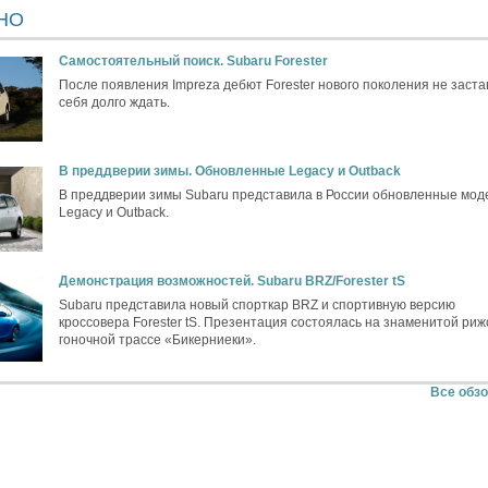
НО
Самостоятельный поиск. Subaru Forester
После появления Impreza дебют Forester нового поколения не заста
себя долго ждать.
В преддверии зимы. Обновленные Legacy и Outback
В преддверии зимы Subaru представила в России обновленные мод
Legacy и Outback.
Демонстрация возможностей. Subaru BRZ/Forester tS
Subaru представила новый спорткар BRZ и спортивную версию
кроссовера Forester tS. Презентация состоялась на знаменитой риж
гоночной трассе «Бикерниеки».
Все обз