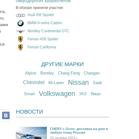
сверхдорогих кабриолетов
В обзоре приняли участие:
ять
Audi R8 Spyder
ru
BMW 6-reihe Cabrio
рами
а
Bentley Continental GTC
Ferrari 458 Spider
тся
Ferrari California
ДРУГИЕ МАРКИ
Alpine
Bentley
Chang Feng
Changan
Nissan
Chevrolet
McLaren
Saab
Volkswagen
Smart
УАЗ
Ямал
НОВОСТИ
CHERY c Ozon: доставка на дом в
любую точку России
20 октября 2023 г.