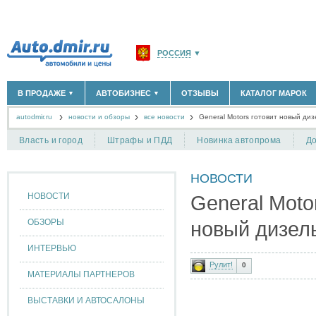
РОССИЯ
▼
МОСКВА И ОБЛАСТЬ
(58183)
В ПРОДАЖЕ
АВТОБИЗНЕС
ОТЗЫВЫ
КАТАЛОГ МАРОК
▼
▼
САНКТ-ПЕТЕРБУРГ И ОБЛАСТЬ
(14298)
autodmir.ru
новости и обзоры
все новости
КРАСНОДАРСКИЙ КРАЙ
General Motors готовит новый ди
(5619)
НОВЫЕ АВТОМОБИЛИ
ОФИЦИАЛЬНЫЕ ДИЛЕРЫ
(30122)
(1347)
АВТОМОБИЛИ С ПРОБЕГОМ
АВТОСАЛОНЫ
(111642)
(4191)
КРЫМ РЕСПУБЛИКА
(412)
Власть и город
Штрафы и ПДД
Новинка автопрома
До
АВТОСЕРВИСЫ
(1118)
+
РАЗМЕСТИТЬ ОБЪЯВЛЕНИЕ
СЕВАСТОПОЛЬ
(11)
ГРУЗОПЕРЕВОЗКИ
(128)
НОВОСТИ
ТАКСИ
(278)
СПИСОК ВСЕХ РЕГИОНОВ
ЗАПЧАСТИ
(848)
НОВОСТИ
General Moto
ЗАПРАВКИ
(1737)
АРЕНДА
(190)
ОБЗОРЫ
новый дизел
+
ДОБАВИТЬ КОМПАНИЮ
ИНТЕРВЬЮ
СПЕЦИАЛИСТЫ
(890)
Рулит!
0
МАТЕРИАЛЫ ПАРТНЕРОВ
ВЫСТАВКИ И АВТОСАЛОНЫ