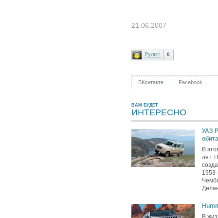
21.06.2007
Рулит!
0
ВКонтакте
Facebook
ВАМ БУДЕТ
ИНТЕРЕСНО
УАЗ P
обит
В это
лет. 
созда
1953-
Чембе
Делан
Humm
В жиз