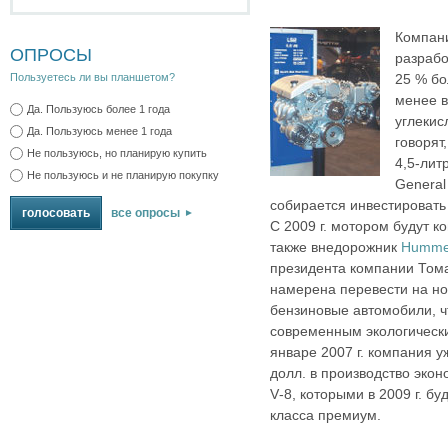
Компан
ОПРОСЫ
разрабо
25 % бо
Пользуетесь ли вы планшетом?
менее в
Да. Пользуюсь более 1 года
углекис
Да. Пользуюсь менее 1 года
говорят
Не пользуюсь, но планирую купить
4,5‑лит
Не пользуюсь и не планирую покупку
General
собирается инвестировать
все опросы
С 2009 г. мотором будут к
также внедорожник
Humme
президента компании Тома
намерена перевести на но
бензиновые автомобили, ч
современным экологическ
январе 2007 г. компания 
долл. в производство эко
V‑8, которыми в 2009 г. 
класса премиум.