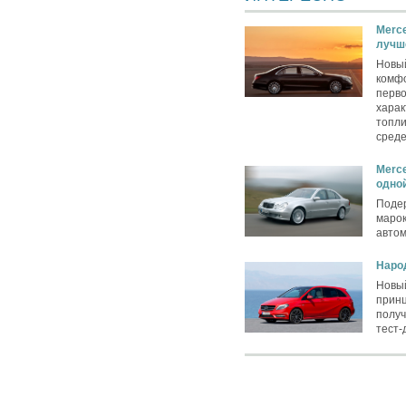
Merce
лучш
Новый
комф
перво
харак
топли
среде
Merce
одно
Поде
марок
авто
Наро
Новы
принц
получ
тест-