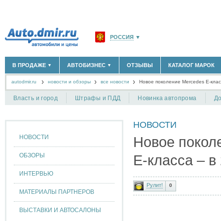
РОССИЯ
▼
МОСКВА И ОБЛАСТЬ
(58180)
В ПРОДАЖЕ
АВТОБИЗНЕС
ОТЗЫВЫ
КАТАЛОГ МАРОК
▼
▼
САНКТ-ПЕТЕРБУРГ И ОБЛАСТЬ
(14298)
autodmir.ru
новости и обзоры
все новости
КРАСНОДАРСКИЙ КРАЙ
Новое поколение Mercedes E-клас
(5619)
НОВЫЕ АВТОМОБИЛИ
ОФИЦИАЛЬНЫЕ ДИЛЕРЫ
(30122)
(1347)
АВТОМОБИЛИ С ПРОБЕГОМ
АВТОСАЛОНЫ
(111638)
(4191)
КРЫМ РЕСПУБЛИКА
(412)
Власть и город
Штрафы и ПДД
Новинка автопрома
До
АВТОСЕРВИСЫ
(1118)
+
РАЗМЕСТИТЬ ОБЪЯВЛЕНИЕ
СЕВАСТОПОЛЬ
(11)
ГРУЗОПЕРЕВОЗКИ
(128)
НОВОСТИ
ТАКСИ
(278)
СПИСОК ВСЕХ РЕГИОНОВ
ЗАПЧАСТИ
(848)
НОВОСТИ
Новое покол
ЗАПРАВКИ
(1737)
АРЕНДА
(190)
ОБЗОРЫ
E-класса – в
+
ДОБАВИТЬ КОМПАНИЮ
ИНТЕРВЬЮ
СПЕЦИАЛИСТЫ
(890)
Рулит!
0
МАТЕРИАЛЫ ПАРТНЕРОВ
ВЫСТАВКИ И АВТОСАЛОНЫ