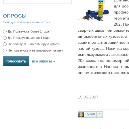
для рос
профес
ОПРОСЫ
гермети
Пользуетесь ли вы планшетом?
202. Пр
сварных швов при ремонте
Да. Пользуюсь более 1 года
автомобильных кузовов, а
Да. Пользуюсь менее 1 года
защитное антигравийное 
Не пользуюсь, но планирую купить
частей кузова. Новинка со
Не пользуюсь и не планирую покупку
используемыми лакокрасо
202 создан на полимерной
все опросы
изоцианатов. Наносят гер
пневматического пистолет
15.06.2007
Рулит!
0