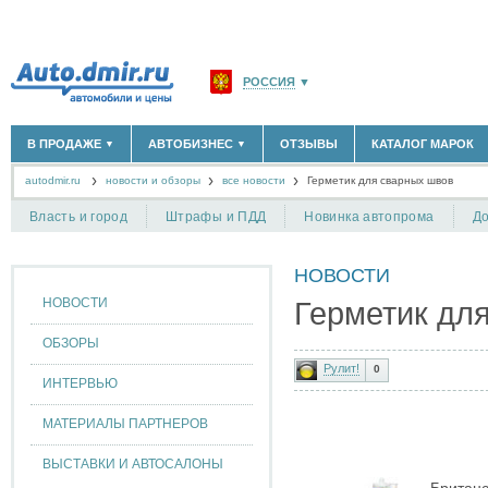
РОССИЯ
▼
МОСКВА И ОБЛАСТЬ
(58180)
В ПРОДАЖЕ
АВТОБИЗНЕС
ОТЗЫВЫ
КАТАЛОГ МАРОК
▼
▼
САНКТ-ПЕТЕРБУРГ И ОБЛАСТЬ
(14298)
autodmir.ru
новости и обзоры
все новости
КРАСНОДАРСКИЙ КРАЙ
Герметик для сварных швов
(5619)
НОВЫЕ АВТОМОБИЛИ
ОФИЦИАЛЬНЫЕ ДИЛЕРЫ
(30122)
(1347)
АВТОМОБИЛИ С ПРОБЕГОМ
АВТОСАЛОНЫ
(111638)
(4191)
КРЫМ РЕСПУБЛИКА
(412)
Власть и город
Штрафы и ПДД
Новинка автопрома
До
АВТОСЕРВИСЫ
(1118)
+
РАЗМЕСТИТЬ ОБЪЯВЛЕНИЕ
СЕВАСТОПОЛЬ
(11)
ГРУЗОПЕРЕВОЗКИ
(128)
НОВОСТИ
ТАКСИ
(278)
СПИСОК ВСЕХ РЕГИОНОВ
ЗАПЧАСТИ
(848)
НОВОСТИ
Герметик дл
ЗАПРАВКИ
(1737)
АРЕНДА
(190)
ОБЗОРЫ
+
ДОБАВИТЬ КОМПАНИЮ
Рулит!
0
ИНТЕРВЬЮ
СПЕЦИАЛИСТЫ
(890)
МАТЕРИАЛЫ ПАРТНЕРОВ
ВЫСТАВКИ И АВТОСАЛОНЫ
Британс