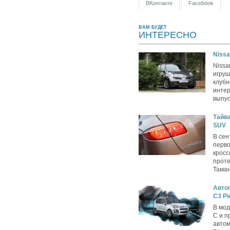
ВКонтакте
Facebook
ВАМ БУДЕТ
ИНТЕРЕСНО
Nissa
Nissa
игру
клубн
интер
выпус
Тайва
SUV
В сен
перво
кросс
проте
Таман
Автог
C3 Pi
В мод
C и п
автом