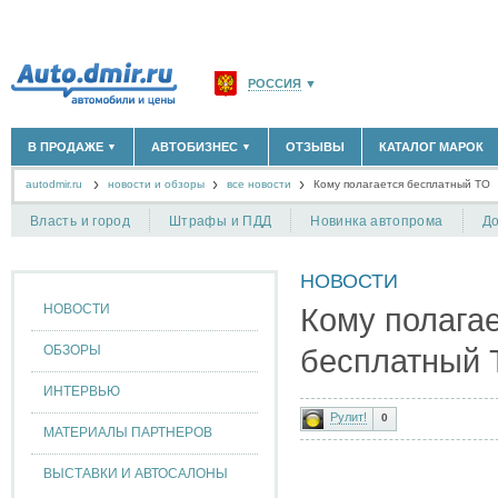
РОССИЯ
▼
МОСКВА И ОБЛАСТЬ
(58180)
В ПРОДАЖЕ
АВТОБИЗНЕС
ОТЗЫВЫ
КАТАЛОГ МАРОК
▼
▼
САНКТ-ПЕТЕРБУРГ И ОБЛАСТЬ
(14298)
autodmir.ru
новости и обзоры
все новости
КРАСНОДАРСКИЙ КРАЙ
Кому полагается бесплатный ТО
(5619)
НОВЫЕ АВТОМОБИЛИ
ОФИЦИАЛЬНЫЕ ДИЛЕРЫ
(30122)
(1347)
АВТОМОБИЛИ С ПРОБЕГОМ
АВТОСАЛОНЫ
(111638)
(4191)
КРЫМ РЕСПУБЛИКА
(412)
Власть и город
Штрафы и ПДД
Новинка автопрома
До
АВТОСЕРВИСЫ
(1118)
+
РАЗМЕСТИТЬ ОБЪЯВЛЕНИЕ
СЕВАСТОПОЛЬ
(11)
ГРУЗОПЕРЕВОЗКИ
(128)
НОВОСТИ
ТАКСИ
(278)
СПИСОК ВСЕХ РЕГИОНОВ
ЗАПЧАСТИ
(848)
НОВОСТИ
Кому полага
ЗАПРАВКИ
(1737)
АРЕНДА
(190)
ОБЗОРЫ
бесплатный 
+
ДОБАВИТЬ КОМПАНИЮ
ИНТЕРВЬЮ
СПЕЦИАЛИСТЫ
(890)
Рулит!
0
МАТЕРИАЛЫ ПАРТНЕРОВ
ВЫСТАВКИ И АВТОСАЛОНЫ