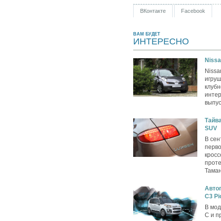
ВКонтакте
Facebook
ВАМ БУДЕТ
ИНТЕРЕСНО
Nissa
Nissa
игру
клубн
интер
выпус
Тайва
SUV
В сен
перво
кросс
проте
Таман
Автог
C3 Pi
В мод
C и п