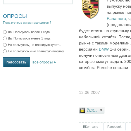
выпуску нов
на рынке п
ОПРОСЫ
Panamera
, 
Пользуетесь ли вы планшетом?
(предположи
будет стоять на ступеньку
Да. Пользуюсь более 1 года
небольшой хетчбэк. После
Да. Пользуюсь менее 1 года
рынке с такими моделями,
Не пользуюсь, но планирую купить
версиями
BMW
1‑й серии.
Не пользуюсь и не планирую покупку
получит оппозитные двигат
которые смогут выдать 200
все опросы
хетчбэка Porsche составит 
13.06.2007
Рулит!
0
ВКонтакте
Facebook