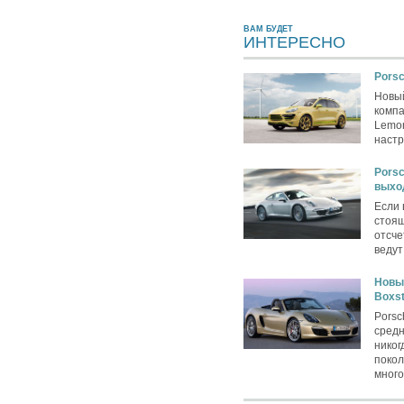
ВАМ БУДЕТ
ИНТЕРЕСНО
Pors
Новый
компа
Lemon
настр
Porsc
выхо
Если 
стоящ
отсче
ведут
Новы
Boxst
Porsc
средн
никог
покол
много