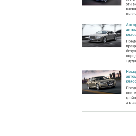
эти э
внешн
высоч
Авто
авто
клас
Пред
прекр
безуп
опред
трудн
Неск
авто
класс
Пред
посте
крайн
а гла