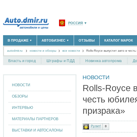
РОССИЯ
▼
МОСКВА И ОБЛАСТЬ
(58180)
В ПРОДАЖЕ
АВТОБИЗНЕС
ОТЗЫВЫ
КАТАЛОГ МАРОК
▼
▼
САНКТ-ПЕТЕРБУРГ И ОБЛАСТЬ
(14298)
autodmir.ru
новости и обзоры
все новости
КРАСНОДАРСКИЙ КРАЙ
Rolls-Royce выпустит авто в чес
(5619)
НОВЫЕ АВТОМОБИЛИ
ОФИЦИАЛЬНЫЕ ДИЛЕРЫ
(30122)
(1347)
АВТОМОБИЛИ С ПРОБЕГОМ
АВТОСАЛОНЫ
(111638)
(4191)
КРЫМ РЕСПУБЛИКА
(412)
Власть и город
Штрафы и ПДД
Новинка автопрома
До
АВТОСЕРВИСЫ
(1118)
+
РАЗМЕСТИТЬ ОБЪЯВЛЕНИЕ
СЕВАСТОПОЛЬ
(11)
ГРУЗОПЕРЕВОЗКИ
(128)
НОВОСТИ
ТАКСИ
(278)
СПИСОК ВСЕХ РЕГИОНОВ
ЗАПЧАСТИ
(848)
НОВОСТИ
Rolls-Royce 
ЗАПРАВКИ
(1737)
АРЕНДА
(190)
ОБЗОРЫ
честь юбиле
+
ДОБАВИТЬ КОМПАНИЮ
ИНТЕРВЬЮ
призрака»
СПЕЦИАЛИСТЫ
(890)
МАТЕРИАЛЫ ПАРТНЕРОВ
Рулит!
0
ВЫСТАВКИ И АВТОСАЛОНЫ