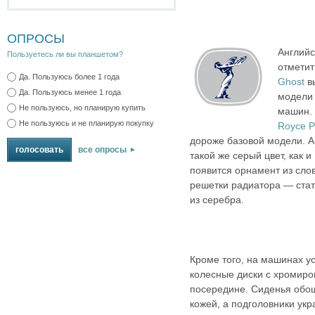
ОПРОСЫ
Англий
Пользуетесь ли вы планшетом?
отметит
Да. Пользуюсь более 1 года
Ghost
в
Да. Пользуюсь менее 1 года
модел
Не пользуюсь, но планирую купить
машин.
Не пользуюсь и не планирую покупку
Royce 
дороже базовой модели. А
все опросы
такой же серый цвет, как и 
появится орнамент из слов 
решетки радиатора — ста
из серебра.
Кроме того, на машинах у
колесные диски с хромир
посередине. Сиденья обо
кожей, а подголовники ук