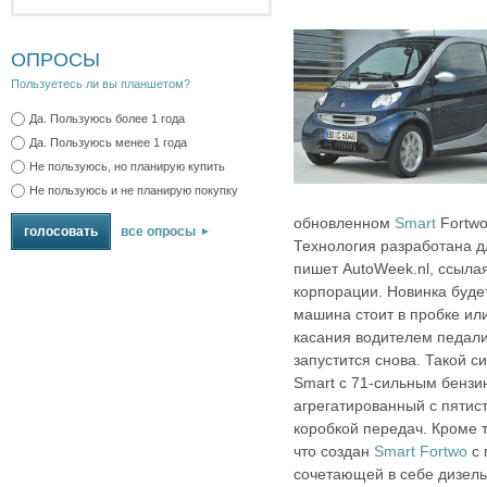
ОПРОСЫ
Пользуетесь ли вы планшетом?
Да. Пользуюсь более 1 года
Да. Пользуюсь менее 1 года
Не пользуюсь, но планирую купить
Не пользуюсь и не планирую покупку
обновленном
Smart
Fortwo
все опросы
Технология разработана 
пишет AutoWeek.nl, ссыла
корпорации. Новинка будет
машина стоит в пробке ил
касания водителем педал
запустится снова. Такой 
Smart с 71‑сильным бензи
агрегатированный с пятис
коробкой передач. Кроме т
что создан
Smart Fortwo
с 
сочетающей в себе дизель