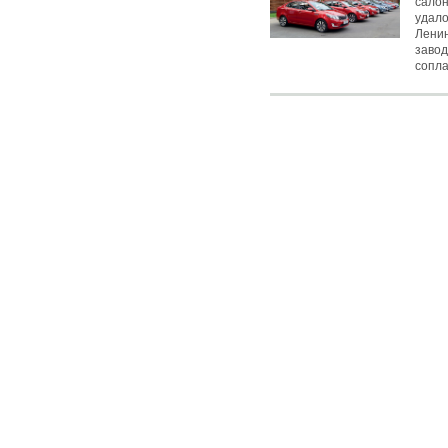
салон
удало
Ленин
завод
сопла