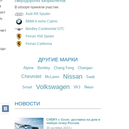
сверхдорогих кабриолетов
м
В обзоре приняли участие:
ают
Audi R8 Spyder
ть
BMW 6-reihe Cabrio
Bentley Continental GTC
счет
Ferrari 458 Spider
Ferrari California
ицы
ДРУГИЕ МАРКИ
Alpine
Bentley
Chang Feng
Changan
Nissan
Chevrolet
McLaren
Saab
Volkswagen
Smart
УАЗ
Ямал
НОВОСТИ
CHERY c Ozon: доставка на дом в
любую точку России
20 октября 2023 г.