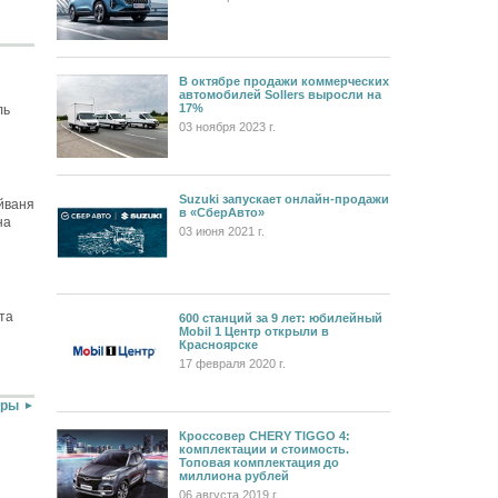
В октябре продажи коммерческих
автомобилей Sollers выросли на
17%
ль
03 ноября 2023 г.
Suzuki запускает онлайн-продажи
йваня
в «СберАвто»
на
03 июня 2021 г.
та
600 станций за 9 лет: юбилейный
Mobil 1 Центр открыли в
Красноярске
17 февраля 2020 г.
оры
Кроссовер CHERY TIGGO 4:
комплектации и стоимость.
Топовая комплектация до
миллиона рублей
06 августа 2019 г.