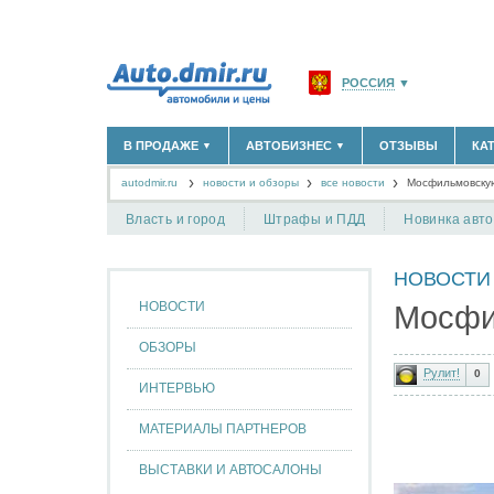
РОССИЯ
▼
МОСКВА И ОБЛАСТЬ
(58
В ПРОДАЖЕ
АВТОБИЗНЕС
ОТЗЫВЫ
КА
▼
▼
САНКТ-ПЕТЕРБУРГ И О
autodmir.ru
новости и обзоры
все новости
КРАСНОДАРСКИЙ КРАЙ
Мосфильмовску
НОВЫЕ АВТОМОБИЛИ
ОФИЦИАЛЬНЫЕ ДИЛЕРЫ
(30122)
(1347)
АВТОМОБИЛИ С ПРОБЕГОМ
АВТОСАЛОНЫ
(111642)
(4191)
КРЫМ РЕСПУБЛИКА
(412
Власть и город
Штрафы и ПДД
Новинка авт
АВТОСЕРВИСЫ
(1118)
+
РАЗМЕСТИТЬ ОБЪЯВЛЕНИЕ
СЕВАСТОПОЛЬ
(11)
ГРУЗОПЕРЕВОЗКИ
(128)
НОВОСТИ
ТАКСИ
(278)
СПИСОК ВСЕХ РЕГИОНО
ЗАПЧАСТИ
(848)
НОВОСТИ
Мосфи
ЗАПРАВКИ
(1737)
АРЕНДА
(190)
ОБЗОРЫ
+
ДОБАВИТЬ КОМПАНИЮ
Рулит!
0
ИНТЕРВЬЮ
СПЕЦИАЛИСТЫ
(890)
МАТЕРИАЛЫ ПАРТНЕРОВ
ВЫСТАВКИ И АВТОСАЛОНЫ