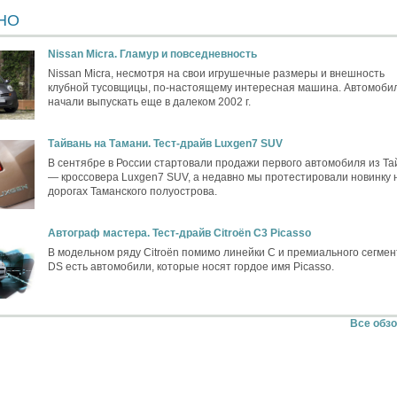
НО
Nissan Micra. Гламур и повседневность
Nissan Micra, несмотря на свои игрушечные размеры и внешность
клубной тусовщицы, по-настоящему интересная машина. Автомоби
начали выпускать еще в далеком 2002 г.
Тайвань на Тамани. Тест-драйв Luxgen7 SUV
В сентябре в России стартовали продажи первого автомобиля из Та
— кроссовера Luxgen7 SUV, а недавно мы протестировали новинку 
дорогах Таманского полуострова.
Автограф мастера. Тест-драйв Citroёn C3 Picasso
В модельном ряду Citroёn помимо линейки C и премиального сегмен
DS есть автомобили, которые носят гордое имя Picasso.
Все обз