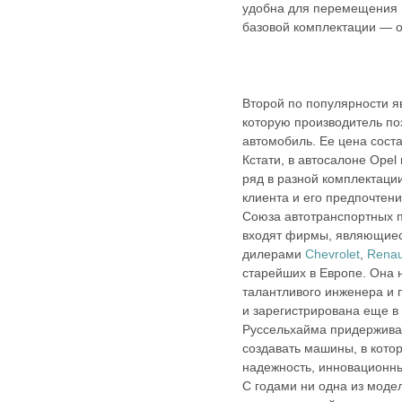
удобна для перемещения п
базовой комплектации — от
Второй по популярности 
которую производитель по
автомобиль. Ее цена соста
Кстати, в автосалоне Ope
ряд в разной комплектации
клиента и его предпочтени
Союза автотранспортных 
входят фирмы, являющие
дилерами
Chevrolet
,
Renau
старейших в Европе. Она н
талантливого инженера и
и зарегистрирована еще в 
Руссельхайма придерживае
создавать машины, в кото
надежность, инновационны
С годами ни одна из моде