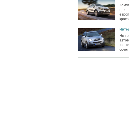
Компа
приня
европ
кросс
Инте
Не то
авто
«инт
соче