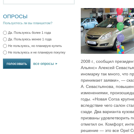
ОПРОСЫ
Пользуетесь ли вы планшетом?
Да. Пользуюсь более 1 года
Да. Пользуюсь менее 1 года
Не пользуюсь, но планирую купить
Не пользуюсь и не планирую покупку
2008 г., сообщил президен
все опросы
Альянс» Алексей Севасть
иномарку так много, что 
принимает заявки», — ска
А. Севастьянова, повышен
изменениями, произошедш
годы. «Новая Corsa крупн
вследствие чего салон ста
сзади. Два варианта кузо
призваны удовлетворить п
отметил он. Комфорт, инт
решение — это все Opel C