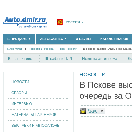
РОССИЯ
▼
МОСКВА И ОБЛАСТЬ
(58180)
В ПРОДАЖЕ
АВТОБИЗНЕС
ОТЗЫВЫ
КАТАЛОГ МАРОК
▼
▼
САНКТ-ПЕТЕРБУРГ И ОБЛАСТЬ
(14304)
autodmir.ru
новости и обзоры
все новости
КРАСНОДАРСКИЙ КРАЙ
В Пскове выстроилась очередь за
(5619)
НОВЫЕ АВТОМОБИЛИ
ОФИЦИАЛЬНЫЕ ДИЛЕРЫ
(30122)
(1347)
АВТОМОБИЛИ С ПРОБЕГОМ
АВТОСАЛОНЫ
(111644)
(4191)
КРЫМ РЕСПУБЛИКА
(412)
Власть и город
Штрафы и ПДД
Новинка автопрома
До
АВТОСЕРВИСЫ
(1118)
+
РАЗМЕСТИТЬ ОБЪЯВЛЕНИЕ
СЕВАСТОПОЛЬ
(11)
ГРУЗОПЕРЕВОЗКИ
(128)
НОВОСТИ
ТАКСИ
(278)
СПИСОК ВСЕХ РЕГИОНОВ
ЗАПЧАСТИ
(848)
НОВОСТИ
В Пскове вы
ЗАПРАВКИ
(1737)
АРЕНДА
(190)
ОБЗОРЫ
очередь за O
+
ДОБАВИТЬ КОМПАНИЮ
ИНТЕРВЬЮ
СПЕЦИАЛИСТЫ
(890)
Рулит!
0
МАТЕРИАЛЫ ПАРТНЕРОВ
ВЫСТАВКИ И АВТОСАЛОНЫ