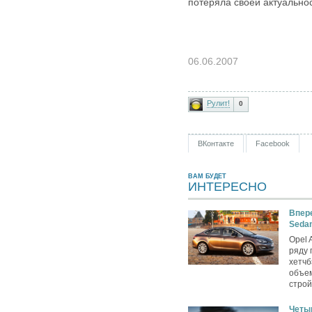
потеряла своей актуальнос
06.06.2007
Рулит!
0
ВКонтакте
Facebook
ВАМ БУДЕТ
ИНТЕРЕСНО
Впере
Seda
Opel 
ряду 
хетчб
объем
строй
Четыр