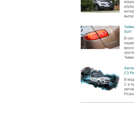
игру
клубн
интер
выпус
Тайва
SUV
В сен
перво
кросс
проте
Таман
Автог
C3 Pi
В мод
C и п
автом
Picas