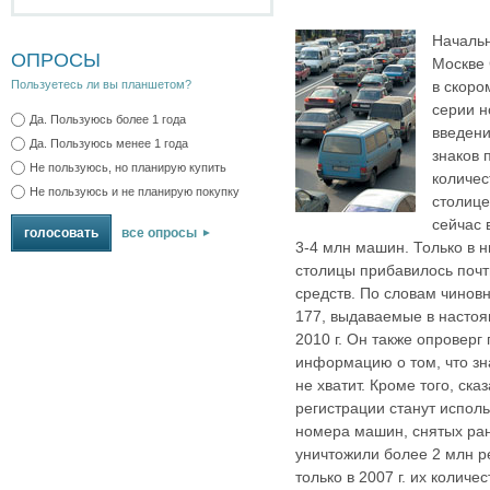
Началь
ОПРОСЫ
Москве 
в скоро
Пользуетесь ли вы планшетом?
серии н
Да. Пользуюсь более 1 года
введени
Да. Пользуюсь менее 1 года
знаков 
Не пользуюсь, но планирую купить
количес
Не пользуюсь и не планирую покупку
столице
сейчас 
все опросы
3-4 млн машин. Только в 
столицы прибавилось почт
средств. По словам чинов
177, выдаваемые в настоя
2010 г. Он также опровер
информацию о том, что зн
не хватит. Кроме того, ска
регистрации станут испол
номера машин, снятых ране
уничтожили более 2 млн р
только в 2007 г. их количе