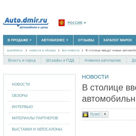
РОССИЯ
▼
МОСКВА И ОБЛАСТЬ
(58183)
В ПРОДАЖЕ
АВТОБИЗНЕС
ОТЗЫВЫ
КАТАЛОГ МАРОК
▼
▼
САНКТ-ПЕТЕРБУРГ И ОБЛАСТЬ
(14298)
autodmir.ru
новости и обзоры
все новости
КРАСНОДАРСКИЙ КРАЙ
В столице введут новые автомо
(5619)
НОВЫЕ АВТОМОБИЛИ
ОФИЦИАЛЬНЫЕ ДИЛЕРЫ
(30122)
(1347)
АВТОМОБИЛИ С ПРОБЕГОМ
АВТОСАЛОНЫ
(111643)
(4191)
КРЫМ РЕСПУБЛИКА
(412)
Власть и город
Штрафы и ПДД
Новинка автопрома
До
АВТОСЕРВИСЫ
(1118)
+
РАЗМЕСТИТЬ ОБЪЯВЛЕНИЕ
СЕВАСТОПОЛЬ
(11)
ГРУЗОПЕРЕВОЗКИ
(128)
НОВОСТИ
ТАКСИ
(278)
СПИСОК ВСЕХ РЕГИОНОВ
ЗАПЧАСТИ
(848)
НОВОСТИ
В столице вв
ЗАПРАВКИ
(1737)
АРЕНДА
(190)
ОБЗОРЫ
автомобильн
+
ДОБАВИТЬ КОМПАНИЮ
ИНТЕРВЬЮ
СПЕЦИАЛИСТЫ
(890)
Рулит!
0
МАТЕРИАЛЫ ПАРТНЕРОВ
ВЫСТАВКИ И АВТОСАЛОНЫ