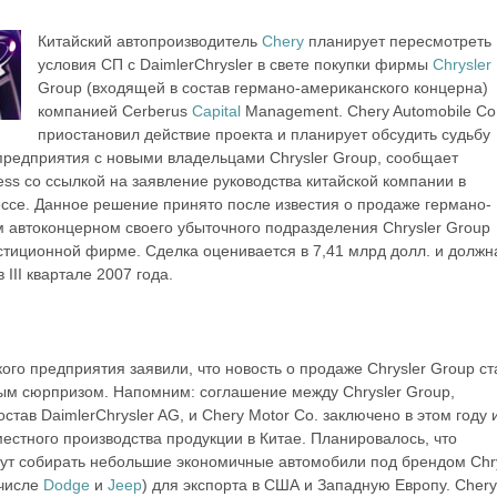
Китайский автопроизводитель
Chery
планирует пересмотреть
условия СП с DaimlerChrysler в свете покупки фирмы
Chrysler
Group (входящей в состав германо-американского концерна)
компанией Cerberus
Capital
Management. Chery Automobile Co.
приостановил действие проекта и планирует обсудить судьбу
предприятия с новыми владельцами Chrysler Group, сообщает
ess со ссылкой на заявление руководства китайской компании в
ссе. Данное решение принято после известия о продаже германо-
 автоконцерном своего убыточного подразделения Chrysler Group
стиционной фирме. Сделка оценивается в 7,41 млрд долл. и должн
 III квартале 2007 года.
ого предприятия заявили, что новость о продаже Chrysler Group ст
ым сюрпризом. Напомним: соглашение между Chrysler Group,
став DaimlerChrysler AG, и Chery Motor Co. заключено в этом году 
местного производства продукции в Китае. Планировалось, что
ут собирать небольшие экономичные автомобили под брендом Chry
 числе
Dodge
и
Jeep
) для экспорта в США и Западную Европу. Chery