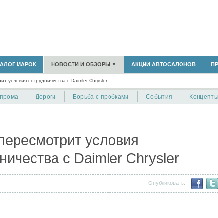
183)
ТАЛОГ МАРОК
НОВОСТИ И ОБЗОРЫ
АКЦИИ АВТОСАЛОНОВ
П
▼
БЛАСТЬ
(14298)
ит условия сотрудничества с Daimler Chrysler
(5619)
НОВОСТИ РЫНКА
ОБЗОРЫ НОВИНОК
)
опрома
Дороги
Борьба с пробками
События
Концепт
ЭКСПЕРТНОЕ МНЕНИЕ
МАТЕРИАЛЫ ПАРТНЕРОВ
ВЫСТАВКИ И АВТОСАЛОНЫ
В
пересмотрит условия
ничества с Daimler Chrysler
Опубликовать: