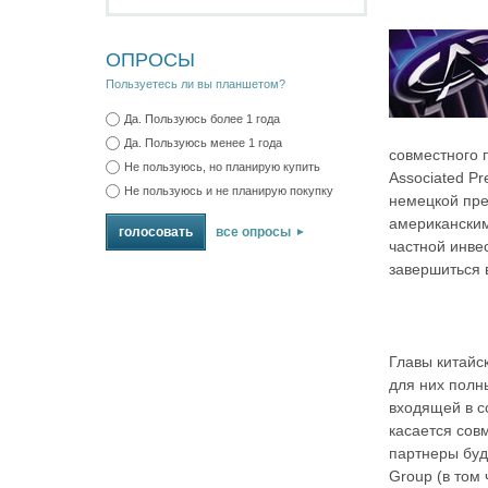
ОПРОСЫ
Пользуетесь ли вы планшетом?
Да. Пользуюсь более 1 года
Да. Пользуюсь менее 1 года
совместного 
Не пользуюсь, но планирую купить
Associated Pr
Не пользуюсь и не планирую покупку
немецкой пре
американским
все опросы
частной инве
завершиться в
Главы китайск
для них полн
входящей в со
касается сов
партнеры буд
Group (в том