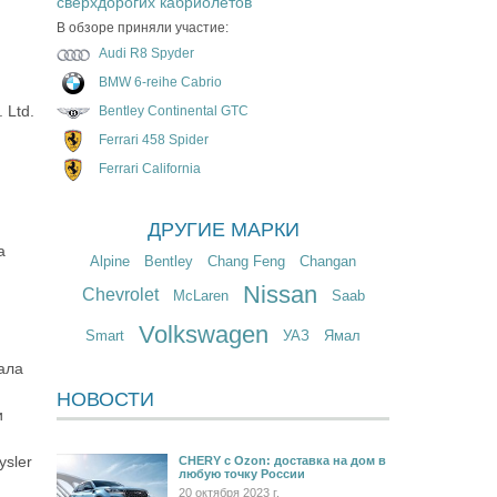
сверхдорогих кабриолетов
В обзоре приняли участие:
Audi R8 Spyder
BMW 6-reihe Cabrio
 Ltd.
Bentley Continental GTC
Ferrari 458 Spider
Ferrari California
ДРУГИЕ МАРКИ
а
Alpine
Bentley
Chang Feng
Changan
Nissan
Chevrolet
McLaren
Saab
Volkswagen
Smart
УАЗ
Ямал
ала
НОВОСТИ
и
sler
CHERY c Ozon: доставка на дом в
любую точку России
20 октября 2023 г.