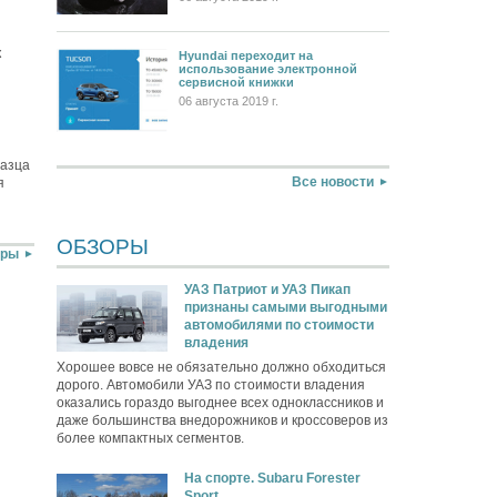
к
Hyundai переходит на
использование электронной
сервисной книжки
06 августа 2019 г.
разца
Все новости
я
ОБЗОРЫ
оры
УАЗ Патриот и УАЗ Пикап
признаны самыми выгодными
автомобилями по стоимости
владения
Хорошее вовсе не обязательно должно обходиться
дорого. Автомобили УАЗ по стоимости владения
оказались гораздо выгоднее всех одноклассников и
даже большинства внедорожников и кроссоверов из
более компактных сегментов.
На спорте. Subaru Forester
Sport