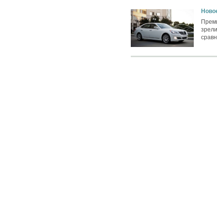
Ново
Преми
зрели
сравн