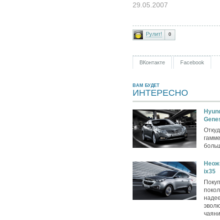
29.05.2007
Рулит!
0
ВКонтакте
Facebook
ВАМ БУДЕТ
ИНТЕРЕСНО
Hyund
Gene
Откуд
гамме
боль
Неож
ix35
Покуп
покол
надее
эволю
чаяни