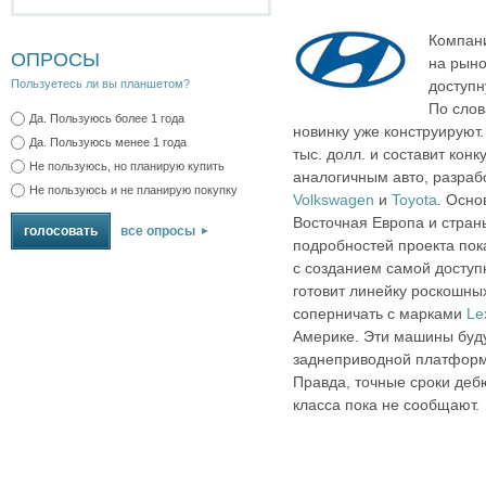
Компан
ОПРОСЫ
на рын
доступн
Пользуетесь ли вы планшетом?
По сло
Да. Пользуюсь более 1 года
новинку уже конструируют.
Да. Пользуюсь менее 1 года
тыс. долл. и составит кон
Не пользуюсь, но планирую купить
аналогичным авто, разрабо
Не пользуюсь и не планирую покупку
Volkswagen
и
Toyota
. Осно
Восточная Европа и страны
все опросы
подробностей проекта пок
с созданием самой доступ
готовит линейку роскошны
соперничать с марками
Le
Америке. Эти машины буду
заднеприводной платформы
Правда, точные сроки деб
класса пока не сообщают.