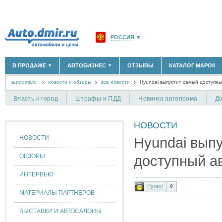
РОССИЯ
▼
МОСКВА И ОБЛАСТЬ
(58183)
В ПРОДАЖЕ
АВТОБИЗНЕС
ОТЗЫВЫ
КАТАЛОГ МАРОК
▼
▼
САНКТ-ПЕТЕРБУРГ И ОБЛАСТЬ
(14298)
autodmir.ru
новости и обзоры
все новости
КРАСНОДАРСКИЙ КРАЙ
Hyundai выпустит самый доступн
(5619)
НОВЫЕ АВТОМОБИЛИ
ОФИЦИАЛЬНЫЕ ДИЛЕРЫ
(30122)
(1347)
АВТОМОБИЛИ С ПРОБЕГОМ
АВТОСАЛОНЫ
(111642)
(4191)
КРЫМ РЕСПУБЛИКА
(412)
Власть и город
Штрафы и ПДД
Новинка автопрома
До
АВТОСЕРВИСЫ
(1118)
+
РАЗМЕСТИТЬ ОБЪЯВЛЕНИЕ
СЕВАСТОПОЛЬ
(11)
ГРУЗОПЕРЕВОЗКИ
(128)
НОВОСТИ
ТАКСИ
(278)
СПИСОК ВСЕХ РЕГИОНОВ
ЗАПЧАСТИ
(848)
НОВОСТИ
Hyundai вып
ЗАПРАВКИ
(1737)
АРЕНДА
(190)
ОБЗОРЫ
доступный а
+
ДОБАВИТЬ КОМПАНИЮ
ИНТЕРВЬЮ
СПЕЦИАЛИСТЫ
(890)
Рулит!
0
МАТЕРИАЛЫ ПАРТНЕРОВ
ВЫСТАВКИ И АВТОСАЛОНЫ