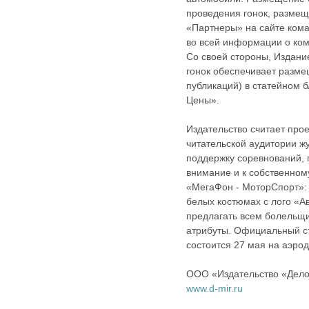
проведения гонок, размещ
«Партнеры» на сайте ком
во всей информации о ко
Со своей стороны, Издани
гонок обеспечивает разме
публикаций) в статейном 
Цены».
Издательство считает про
читательской аудитории ж
поддержку соревнований,
внимание и к собственному
«МегаФон - МоторСпорт»: 
белых костюмах с лого «А
предлагать всем болельщ
атрибуты. Официальный ст
состоится 27 мая на аэро
ООО «Издательство «Дел
www.d-mir.ru