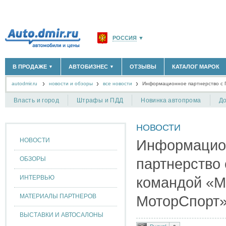
РОССИЯ
▼
МОСКВА И ОБЛАСТЬ
(58180)
В ПРОДАЖЕ
АВТОБИЗНЕС
ОТЗЫВЫ
КАТАЛОГ МАРОК
▼
▼
САНКТ-ПЕТЕРБУРГ И ОБЛАСТЬ
(14304)
autodmir.ru
новости и обзоры
все новости
КРАСНОДАРСКИЙ КРАЙ
Информационное партнерство с 
(5619)
НОВЫЕ АВТОМОБИЛИ
ОФИЦИАЛЬНЫЕ ДИЛЕРЫ
(30122)
(1347)
АВТОМОБИЛИ С ПРОБЕГОМ
АВТОСАЛОНЫ
(111641)
(4191)
КРЫМ РЕСПУБЛИКА
(412)
Власть и город
Штрафы и ПДД
Новинка автопрома
До
АВТОСЕРВИСЫ
(1118)
+
РАЗМЕСТИТЬ ОБЪЯВЛЕНИЕ
СЕВАСТОПОЛЬ
(11)
ГРУЗОПЕРЕВОЗКИ
(128)
НОВОСТИ
ТАКСИ
(278)
СПИСОК ВСЕХ РЕГИОНОВ
ЗАПЧАСТИ
(848)
НОВОСТИ
Информацио
ЗАПРАВКИ
(1737)
АРЕНДА
(190)
ОБЗОРЫ
партнерство 
+
ДОБАВИТЬ КОМПАНИЮ
ИНТЕРВЬЮ
командой «М
СПЕЦИАЛИСТЫ
(890)
МАТЕРИАЛЫ ПАРТНЕРОВ
МоторСпорт
ВЫСТАВКИ И АВТОСАЛОНЫ