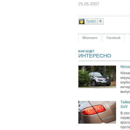
25.05.2007
Рулит!
0
ВКонтакте
Facebook
ВАМ БУДЕТ
ИНТЕРЕСНО
Nissa
Nissa
игру
клубн
интер
выпус
Тайва
SUV
В сен
перво
кросс
проте