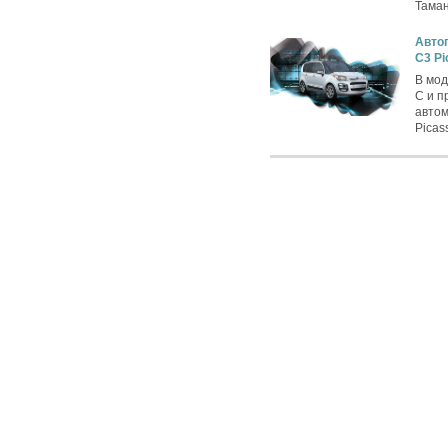
Таман
Автог
C3 Pi
В мод
C и п
автом
Picas