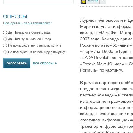
Рулит!
0
ОПРОСЫ
Журнал «Автомобили и Це
Пользуетесь ли вы планшетом?
Мир» выступает информа
команды «МегаФон Моторс
Да. Пользуюсь более 1 года
2007 года. Команда приме
Да. Пользуюсь менее 1 года
России по автомобильным 
Не пользуюсь, но планирую купить
«Формула 1600», «Туринг-Л
Не пользуюсь и не планирую покупку
«LADA Revolution», а такж
все опросы
«Ротакс-Макс-Юниор» и Се
Formula» по картингу.
В рамках партнерства «М
предоставляет изданию с
партнер команды» и следу
изготовление и размещени
информационного партнер
команды, изготовление и 
логотипом информационно
транспорте: фура, шоу-тра
автомобили. Размещение б