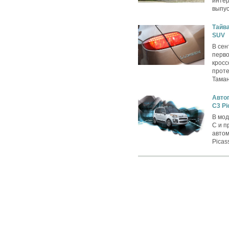
интер
выпус
Тайва
SUV
В сен
перво
кросс
проте
Таман
Автог
C3 Pi
В мод
C и п
автом
Picas