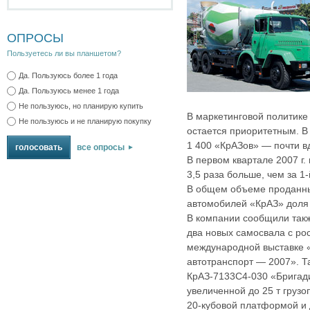
ОПРОСЫ
Пользуетесь ли вы планшетом?
Да. Пользуюсь более 1 года
Да. Пользуюсь менее 1 года
Не пользуюсь, но планирую купить
В маркетинговой политик
Не пользуюсь и не планирую покупку
остается приоритетным. В 
1 400 «КрАЗов» — почти в
все опросы
В первом квартале 2007 г.
3,5 раза больше, чем за 1‑
В общем объеме проданны
автомобилей «КрАЗ» доля
В компании сообщили такж
два новых самосвала с ро
международной выставке 
автотранспорт — 2007». 
КрАЗ-7133С4‑030 «Бригад
увеличенной до 25 т груз
20‑кубовой платформой и