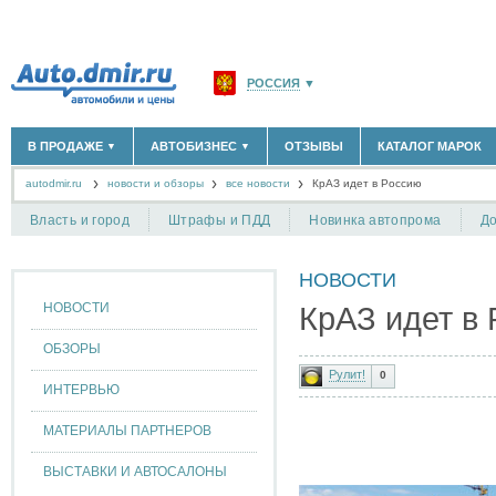
РОССИЯ
▼
МОСКВА И ОБЛАСТЬ
(58180)
В ПРОДАЖЕ
АВТОБИЗНЕС
ОТЗЫВЫ
КАТАЛОГ МАРОК
▼
▼
САНКТ-ПЕТЕРБУРГ И ОБЛАСТЬ
(14304)
autodmir.ru
новости и обзоры
все новости
КРАСНОДАРСКИЙ КРАЙ
КрАЗ идет в Россию
(5619)
НОВЫЕ АВТОМОБИЛИ
ОФИЦИАЛЬНЫЕ ДИЛЕРЫ
(30122)
(1347)
АВТОМОБИЛИ С ПРОБЕГОМ
АВТОСАЛОНЫ
(111644)
(4191)
КРЫМ РЕСПУБЛИКА
(412)
Власть и город
Штрафы и ПДД
Новинка автопрома
До
АВТОСЕРВИСЫ
(1118)
+
РАЗМЕСТИТЬ ОБЪЯВЛЕНИЕ
СЕВАСТОПОЛЬ
(11)
ГРУЗОПЕРЕВОЗКИ
(128)
НОВОСТИ
ТАКСИ
(278)
СПИСОК ВСЕХ РЕГИОНОВ
ЗАПЧАСТИ
(848)
НОВОСТИ
КрАЗ идет в
ЗАПРАВКИ
(1737)
АРЕНДА
(190)
ОБЗОРЫ
+
ДОБАВИТЬ КОМПАНИЮ
Рулит!
0
ИНТЕРВЬЮ
СПЕЦИАЛИСТЫ
(890)
МАТЕРИАЛЫ ПАРТНЕРОВ
ВЫСТАВКИ И АВТОСАЛОНЫ