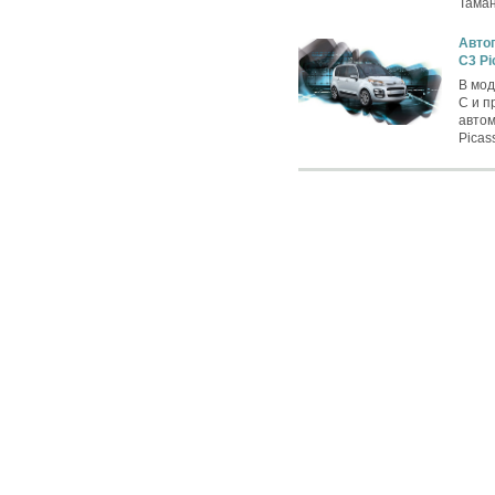
Таман
Автог
C3 Pi
В мод
C и п
автом
Picas