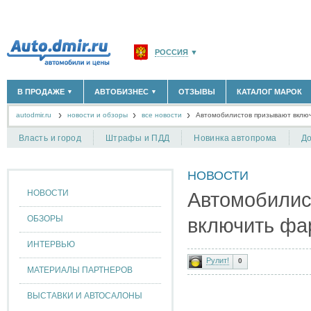
РОССИЯ
▼
МОСКВА И ОБЛАСТЬ
(58183)
В ПРОДАЖЕ
АВТОБИЗНЕС
ОТЗЫВЫ
КАТАЛОГ МАРОК
▼
▼
САНКТ-ПЕТЕРБУРГ И ОБЛАСТЬ
(14298)
autodmir.ru
новости и обзоры
все новости
КРАСНОДАРСКИЙ КРАЙ
Автомобилистов призывают вклю
(5619)
НОВЫЕ АВТОМОБИЛИ
ОФИЦИАЛЬНЫЕ ДИЛЕРЫ
(30122)
(1347)
АВТОМОБИЛИ С ПРОБЕГОМ
АВТОСАЛОНЫ
(111642)
(4191)
КРЫМ РЕСПУБЛИКА
(412)
Власть и город
Штрафы и ПДД
Новинка автопрома
До
АВТОСЕРВИСЫ
(1118)
+
РАЗМЕСТИТЬ ОБЪЯВЛЕНИЕ
СЕВАСТОПОЛЬ
(11)
ГРУЗОПЕРЕВОЗКИ
(128)
НОВОСТИ
ТАКСИ
(278)
СПИСОК ВСЕХ РЕГИОНОВ
ЗАПЧАСТИ
(848)
НОВОСТИ
Автомобилис
ЗАПРАВКИ
(1737)
АРЕНДА
(190)
ОБЗОРЫ
включить фа
+
ДОБАВИТЬ КОМПАНИЮ
ИНТЕРВЬЮ
СПЕЦИАЛИСТЫ
(890)
Рулит!
0
МАТЕРИАЛЫ ПАРТНЕРОВ
ВЫСТАВКИ И АВТОСАЛОНЫ