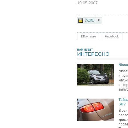
10.05.2007
Рулит!
0
ВКонтакте
Facebook
ВАМ БУДЕТ
ИНТЕРЕСНО
Nissa
Nissa
игру
клубн
интер
выпус
Тайва
SUV
В сен
перво
кросс
проте