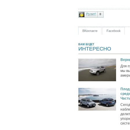
Рулит!
0
ВКонтакте
Facebook
ВАМ БУДЕТ
ИНТЕРЕСНО
Верн
Для п
мы вы
амери
Плод
сред
Часть
Сегод
наблю
делит
упорн
систе