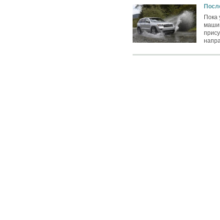
Посл
Пока 
машин
прису
напр