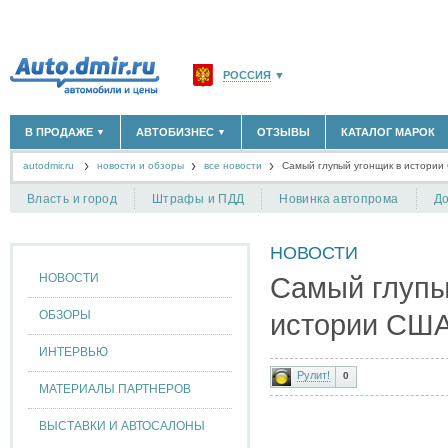
РОССИЯ
▼
МОСКВА И ОБЛАСТЬ
(58183)
В ПРОДАЖЕ
АВТОБИЗНЕС
ОТЗЫВЫ
КАТАЛОГ МАРОК
▼
▼
САНКТ-ПЕТЕРБУРГ И ОБЛАСТЬ
(14298)
autodmir.ru
новости и обзоры
все новости
КРАСНОДАРСКИЙ КРАЙ
Самый глупый угонщик в истории
(5619)
НОВЫЕ АВТОМОБИЛИ
ОФИЦИАЛЬНЫЕ ДИЛЕРЫ
(30122)
(1347)
АВТОМОБИЛИ С ПРОБЕГОМ
АВТОСАЛОНЫ
(111642)
(4191)
КРЫМ РЕСПУБЛИКА
(412)
Власть и город
Штрафы и ПДД
Новинка автопрома
До
АВТОСЕРВИСЫ
(1118)
+
РАЗМЕСТИТЬ ОБЪЯВЛЕНИЕ
СЕВАСТОПОЛЬ
(11)
ГРУЗОПЕРЕВОЗКИ
(128)
НОВОСТИ
ТАКСИ
(278)
СПИСОК ВСЕХ РЕГИОНОВ
ЗАПЧАСТИ
(848)
НОВОСТИ
Самый глупы
ЗАПРАВКИ
(1737)
АРЕНДА
(190)
ОБЗОРЫ
истории СШ
+
ДОБАВИТЬ КОМПАНИЮ
ИНТЕРВЬЮ
СПЕЦИАЛИСТЫ
(890)
Рулит!
0
МАТЕРИАЛЫ ПАРТНЕРОВ
ВЫСТАВКИ И АВТОСАЛОНЫ