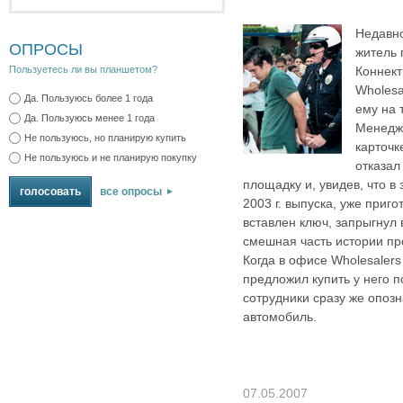
Недавно
ОПРОСЫ
житель 
Коннект
Пользуетесь ли вы планшетом?
Wholesa
Да. Пользуюсь более 1 года
ему на 
Да. Пользуюсь менее 1 года
Менедже
Не пользуюсь, но планирую купить
карточк
Не пользуюсь и не планирую покупку
отказал
площадку и, увидев, что в
все опросы
2003 г. выпуска, уже приго
вставлен ключ, запрыгнул 
смешная часть истории п
Когда в офисе Wholesalers
предложил купить у него п
сотрудники сразу же опозн
автомобиль.
07.05.2007