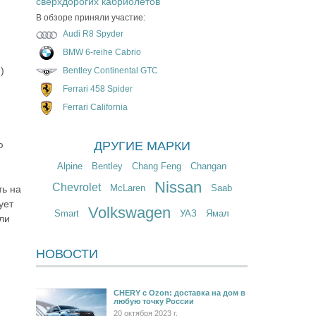
сверхдорогих кабриолетов
В обзоре приняли участие:
Audi R8 Spyder
BMW 6-reihe Cabrio
)
Bentley Continental GTC
Ferrari 458 Spider
Ferrari California
ю
ДРУГИЕ МАРКИ
Alpine
Bentley
Chang Feng
Changan
Nissan
Chevrolet
McLaren
Saab
ть на
ует
Volkswagen
Smart
УАЗ
Ямал
ли
НОВОСТИ
CHERY c Ozon: доставка на дом в
любую точку России
20 октября 2023 г.