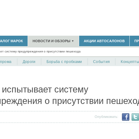
183)
ТАЛОГ МАРОК
НОВОСТИ И ОБЗОРЫ
АКЦИИ АВТОСАЛОНОВ
П
▼
БЛАСТЬ
(14298)
ает систему предупреждения о присутствии пешехода
(5619)
НОВОСТИ РЫНКА
ОБЗОРЫ НОВИНОК
)
опрома
Дороги
Борьба с пробками
События
Концепт
ЭКСПЕРТНОЕ МНЕНИЕ
МАТЕРИАЛЫ ПАРТНЕРОВ
ВЫСТАВКИ И АВТОСАЛОНЫ
В
 испытывает систему
преждения о присутствии пешехо
Опубликовать: