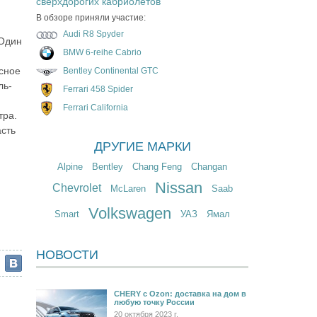
сверхдорогих кабриолетов
В обзоре приняли участие:
Audi R8 Spyder
 Один
BMW 6-reihe Cabrio
сное
Bentley Continental GTC
ль-
Ferrari 458 Spider
Ferrari California
тра.
асть
ДРУГИЕ МАРКИ
Alpine
Bentley
Chang Feng
Changan
Nissan
Chevrolet
McLaren
Saab
Volkswagen
Smart
УАЗ
Ямал
НОВОСТИ
CHERY c Ozon: доставка на дом в
любую точку России
20 октября 2023 г.