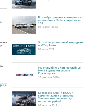
В октябре продажи коммерческих
автомобилей Sollers выросли на
ль
17%
03 ноября 2023 г.
йваня
Suzuki запускает онлайн-продажи
в «СберАвто»
на
03 июня 2021 г.
та
600 станций за 9 лет: юбилейный
Mobil 1 Центр открыли в
Красноярске
17 февраля 2020 г.
оры
Кроссовер CHERY TIGGO 4:
комплектации и стоимость.
Топовая комплектация до
миллиона рублей
06 августа 2019 г.