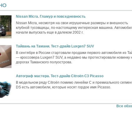
НО
Nissan Micra. Гламур и повседневность
Nissan Micra, несмотря на свои игрушечные размеры и внешность
клубной тусовщицы, по-настоящему интересная машина. Автомоби
начали выпускать еще в далеком 2002 г.
Тайвань на Тамани. Тест-драйв Luxgen7 SUV
В сентябре в России стартовали продажи первого автомобиля из Та
— кроссовера Luxgen7 SUV, а недавно мы протестировали новинку 
дорогах Таманского полуострова.
Автограф мастера. Тест-драйв Citroёn C3 Picasso
В модельном ряду Citroёn помимо линейки C и премиального сегмен
DS есть автомобили, которые носят гордое имя Picasso.
Все обз