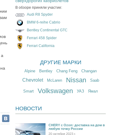
сверхдорогих кабриолетов
В обзоре приняли участие:
ении
Audi R8 Spyder
овам
BMW 6-reihe Cabrio
Bentley Continental GTC
мов
Ferrari 458 Spider
день
Ferrari California
 а
ДРУГИЕ МАРКИ
ена
Alpine
Bentley
Chang Feng
Changan
Nissan
Chevrolet
McLaren
Saab
Volkswagen
Smart
УАЗ
Ямал
НОВОСТИ
CHERY c Ozon: доставка на дом в
любую точку России
20 октября 2023 г.