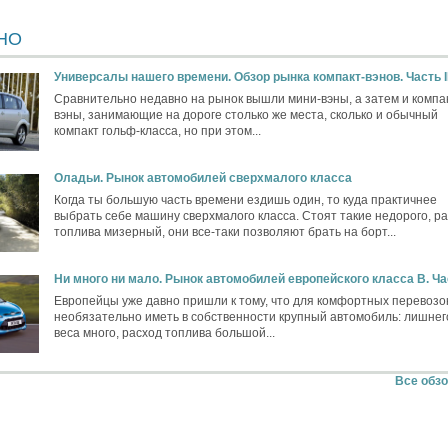
НО
Универсалы нашего времени. Обзор рынка компакт-вэнов. Часть I
Сравнительно недавно на рынок вышли мини-вэны, а затем и компа
вэны, занимающие на дороге столько же места, сколько и обычный
компакт гольф-класса, но при этом...
Оладьи. Рынок автомобилей сверхмалого класса
Когда ты большую часть времени ездишь один, то куда практичнее
выбрать себе машину сверхмалого класса. Стоят такие недорого, р
топлива мизерный, они все-таки позволяют брать на борт...
Ни много ни мало. Рынок автомобилей европейского класса B. Час
Европейцы уже давно пришли к тому, что для комфортных перевозо
необязательно иметь в собственности крупный автомобиль: лишнег
веса много, расход топлива большой...
Все обз