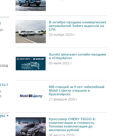
В октябре продажи коммерческих
I
автомобилей Sollers выросли на
17%
кт-
03 ноября 2023 г.
Suzuki запускает онлайн-продажи
в «СберАвто»
03 июня 2021 г.
асход
ть I
600 станций за 9 лет: юбилейный
Mobil 1 Центр открыли в
к
Красноярске
о
17 февраля 2020 г.
оры
Кроссовер CHERY TIGGO 4:
комплектации и стоимость.
Топовая комплектация до
миллиона рублей
06 августа 2019 г.