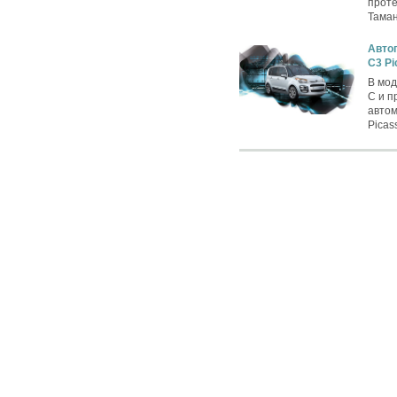
проте
Таман
Автог
C3 Pi
В мод
C и п
автом
Picas