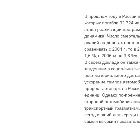
В прошлом году в России 
которых погибли 32 724 че
этапа реализации програ
динамика. Число смертель
аварий на дорогах постеп
сравнивать с 2004
г., то 
1,6 %, в 2006‑м на 3,6 %»
В своем докладе он также 
тенденции в социально-эк
рост материального доста
ускорение темпов автомо
прирост автопарка в Росс
единиц. Однако по-прежне
стороной автомобилизации
транспортный травматизм.
сегодняшний день среди е
самый высокий показатель