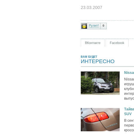
23.03.2007
Рулит!
0
ВКонтакте
Facebook
ВАМ БУДЕТ
ИНТЕРЕСНО
Nissa
Nissa
игру
клубн
интер
выпус
Тайва
SUV
В сен
перво
кросс