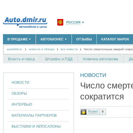
РОССИЯ
▼
МОСКВА И ОБЛАСТЬ
(58183)
В ПРОДАЖЕ
АВТОБИЗНЕС
ОТЗЫВЫ
КАТАЛОГ МАРОК
▼
▼
САНКТ-ПЕТЕРБУРГ И ОБЛАСТЬ
(14298)
autodmir.ru
новости и обзоры
все новости
КРАСНОДАРСКИЙ КРАЙ
Число смертельных аварий сокра
(5619)
НОВЫЕ АВТОМОБИЛИ
ОФИЦИАЛЬНЫЕ ДИЛЕРЫ
(30122)
(1347)
АВТОМОБИЛИ С ПРОБЕГОМ
АВТОСАЛОНЫ
(111648)
(4191)
КРЫМ РЕСПУБЛИКА
(412)
Власть и город
Штрафы и ПДД
Новинка автопрома
До
АВТОСЕРВИСЫ
(1118)
+
РАЗМЕСТИТЬ ОБЪЯВЛЕНИЕ
СЕВАСТОПОЛЬ
(11)
ГРУЗОПЕРЕВОЗКИ
(128)
НОВОСТИ
ТАКСИ
(278)
СПИСОК ВСЕХ РЕГИОНОВ
ЗАПЧАСТИ
(848)
НОВОСТИ
Число смерт
ЗАПРАВКИ
(1737)
АРЕНДА
(190)
ОБЗОРЫ
сократится
+
ДОБАВИТЬ КОМПАНИЮ
ИНТЕРВЬЮ
СПЕЦИАЛИСТЫ
(890)
Рулит!
0
МАТЕРИАЛЫ ПАРТНЕРОВ
ВЫСТАВКИ И АВТОСАЛОНЫ