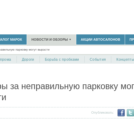
183)
ТАЛОГ МАРОК
НОВОСТИ И ОБЗОРЫ
АКЦИИ АВТОСАЛОНОВ
П
▼
БЛАСТЬ
(14298)
авильную парковку могут вырасти
(5619)
НОВОСТИ РЫНКА
ОБЗОРЫ НОВИНОК
)
опрома
Дороги
Борьба с пробками
События
Концепт
ЭКСПЕРТНОЕ МНЕНИЕ
МАТЕРИАЛЫ ПАРТНЕРОВ
ВЫСТАВКИ И АВТОСАЛОНЫ
В
ы за неправильную парковку мог
ти
Опубликовать: