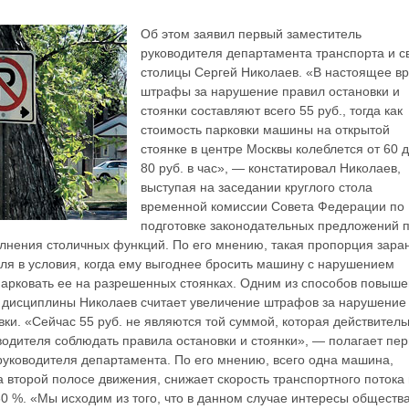
Об этом заявил первый заместитель
руководителя
департамента транспорта и с
столицы Сергей Николаев. «В настоящее в
штрафы за нарушение правил остановки и
стоянки составляют всего 55
руб., тогда как
стоимость парковки машины на открытой
стоянке в центре Москвы колеблется от 60 
80 руб. в час», — констатировал Николаев,
выступая на заседании круглого стола
временной комиссии Совета Федерации по
подготовке законодательных предложений 
лнения столичных функций. По его мнению, такая пропорция зара
еля в условия, когда ему выгоднее бросить машину с нарушением
парковать ее на разрешенных стоянках. Одним из способов повыш
 дисциплины Николаев считает увеличение штрафов за нарушение
вки. «Сейчас 55 руб. не являются той суммой, которая действитель
водителя соблюдать правила остановки и стоянки», — полагает пе
руководителя департамента. По его мнению, всего одна машина,
 второй полосе движения, снижает скорость транспортного потока
30 %. «Мы исходим из того, что в данном случае интересы обществ