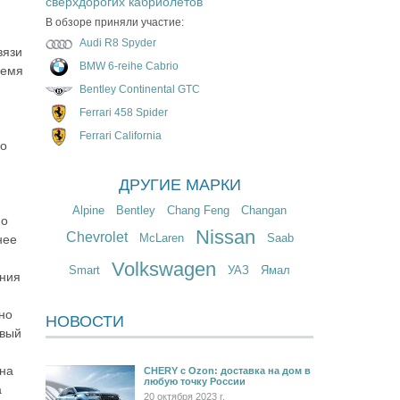
сверхдорогих кабриолетов
В обзоре приняли участие:
Audi R8 Spyder
вязи
BMW 6-reihe Cabrio
ремя
Bentley Continental GTC
Ferrari 458 Spider
Ferrari California
до
ДРУГИЕ МАРКИ
Alpine
Bentley
Chang Feng
Changan
по
Nissan
Chevrolet
McLaren
Saab
нее
Volkswagen
Smart
УАЗ
Ямал
ения
но
НОВОСТИ
рвый
 на
CHERY c Ozon: доставка на дом в
любую точку России
а
20 октября 2023 г.