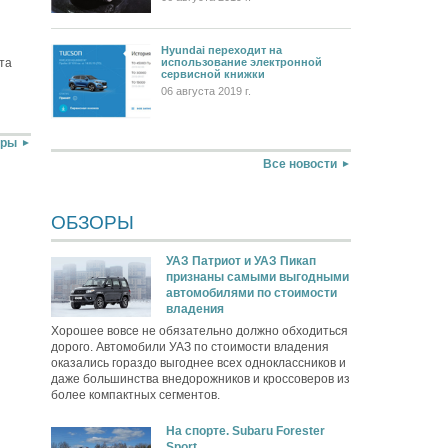
Hyundai переходит на
использование электронной
та
сервисной книжки
06 августа 2019 г.
оры
Все новости
ОБЗОРЫ
УАЗ Патриот и УАЗ Пикап
признаны самыми выгодными
автомобилями по стоимости
владения
Хорошее вовсе не обязательно должно обходиться
дорого. Автомобили УАЗ по стоимости владения
оказались гораздо выгоднее всех одноклассников и
даже большинства внедорожников и кроссоверов из
более компактных сегментов.
На спорте. Subaru Forester
Sport