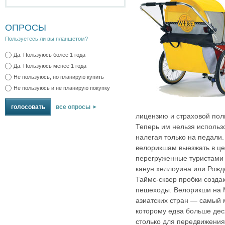
ОПРОСЫ
Пользуетесь ли вы планшетом?
Да. Пользуюсь более 1 года
Да. Пользуюсь менее 1 года
Не пользуюсь, но планирую купить
Не пользуюсь и не планирую покупку
все опросы
лицензию и страховой пол
Теперь им нельзя использ
налегая только на педали.
велорикшам выезжать в це
перегруженные туристами 
канун хеллоуина или Рожде
Таймс‑сквер пробки создаю
пешеходы. Велорикши на М
азиатских стран — самый 
которому едва больше дес
столько для передвижения 