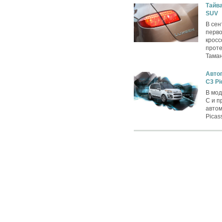
Тайва
SUV
В сен
перво
кросс
проте
Таман
Автог
C3 Pi
В мод
C и п
автом
Picas