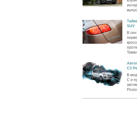
клубн
интер
выпус
Тайва
SUV
В сен
перво
кросс
проте
Таман
Автог
C3 Pi
В мод
C и п
автом
Picas