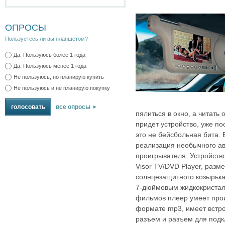
ОПРОСЫ
Пользуетесь ли вы планшетом?
Да. Пользуюсь более 1 года
Да. Пользуюсь менее 1 года
Не пользуюсь, но планирую купить
Не пользуюсь и не планирую покупку
все опросы
пялиться в окно, а читать
придет устройство, уже п
это не бейсбольная бита.
реализация необычного а
проигрывателя. Устройств
Visor TV/DVD Player, раз
солнцезащитного козырьк
7‑дюймовым жидкокриста
фильмов плеер умеет про
формате
mp3, имеет встр
разъем и разъем для подк