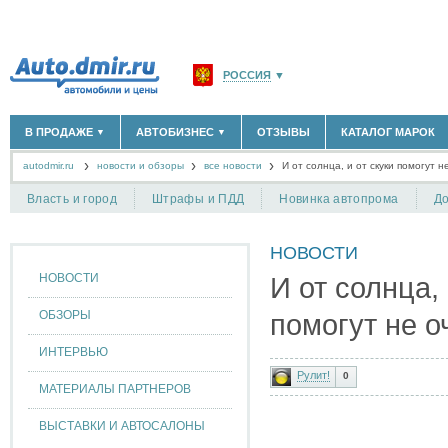
РОССИЯ
▼
МОСКВА И ОБЛАСТЬ
(58180)
В ПРОДАЖЕ
АВТОБИЗНЕС
ОТЗЫВЫ
КАТАЛОГ МАРОК
▼
▼
САНКТ-ПЕТЕРБУРГ И ОБЛАСТЬ
(14298)
autodmir.ru
новости и обзоры
все новости
КРАСНОДАРСКИЙ КРАЙ
И от солнца, и от скуки помогут не
(5619)
НОВЫЕ АВТОМОБИЛИ
ОФИЦИАЛЬНЫЕ ДИЛЕРЫ
(30122)
(1347)
АВТОМОБИЛИ С ПРОБЕГОМ
АВТОСАЛОНЫ
(111638)
(4191)
КРЫМ РЕСПУБЛИКА
(412)
Власть и город
Штрафы и ПДД
Новинка автопрома
До
АВТОСЕРВИСЫ
(1118)
+
РАЗМЕСТИТЬ ОБЪЯВЛЕНИЕ
СЕВАСТОПОЛЬ
(11)
ГРУЗОПЕРЕВОЗКИ
(128)
НОВОСТИ
ТАКСИ
(278)
СПИСОК ВСЕХ РЕГИОНОВ
ЗАПЧАСТИ
(848)
НОВОСТИ
И от солнца, 
ЗАПРАВКИ
(1737)
АРЕНДА
(190)
ОБЗОРЫ
помогут не оч
+
ДОБАВИТЬ КОМПАНИЮ
ИНТЕРВЬЮ
СПЕЦИАЛИСТЫ
(890)
Рулит!
0
МАТЕРИАЛЫ ПАРТНЕРОВ
ВЫСТАВКИ И АВТОСАЛОНЫ