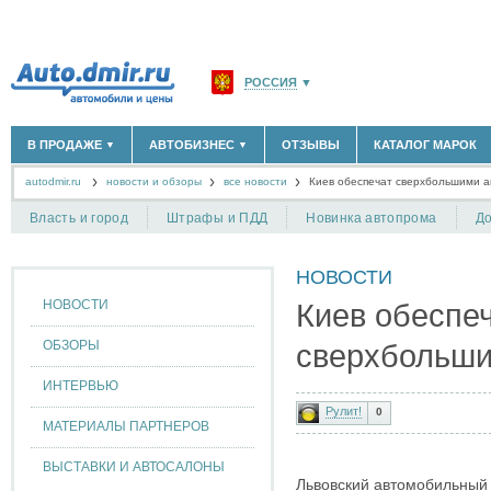
РОССИЯ
▼
МОСКВА И ОБЛАСТЬ
(58180)
В ПРОДАЖЕ
АВТОБИЗНЕС
ОТЗЫВЫ
КАТАЛОГ МАРОК
▼
▼
САНКТ-ПЕТЕРБУРГ И ОБЛАСТЬ
(14298)
autodmir.ru
новости и обзоры
все новости
КРАСНОДАРСКИЙ КРАЙ
Киев обеспечат сверхбольшими 
(5619)
НОВЫЕ АВТОМОБИЛИ
ОФИЦИАЛЬНЫЕ ДИЛЕРЫ
(30122)
(1347)
АВТОМОБИЛИ С ПРОБЕГОМ
АВТОСАЛОНЫ
(111638)
(4191)
КРЫМ РЕСПУБЛИКА
(412)
Власть и город
Штрафы и ПДД
Новинка автопрома
До
АВТОСЕРВИСЫ
(1118)
+
РАЗМЕСТИТЬ ОБЪЯВЛЕНИЕ
СЕВАСТОПОЛЬ
(11)
ГРУЗОПЕРЕВОЗКИ
(128)
НОВОСТИ
ТАКСИ
(278)
СПИСОК ВСЕХ РЕГИОНОВ
ЗАПЧАСТИ
(848)
НОВОСТИ
Киев обеспе
ЗАПРАВКИ
(1737)
АРЕНДА
(190)
ОБЗОРЫ
сверхбольши
+
ДОБАВИТЬ КОМПАНИЮ
ИНТЕРВЬЮ
СПЕЦИАЛИСТЫ
(890)
Рулит!
0
МАТЕРИАЛЫ ПАРТНЕРОВ
ВЫСТАВКИ И АВТОСАЛОНЫ
Львовский автомобильный 