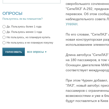
сверхбольшого сочлененно
"СитиЛАЗ" А-292, предназ
ОПРОСЫ
перевозок. Об этом сообщ
наблюдательного совета Л
Пользуетесь ли вы планшетом?
УНИАН
.
Да. Пользуюсь более 1 года
Да. Пользуюсь менее 1 года
По его словам, "СитиЛАЗ"
Не пользуюсь, но планирую купить
новая конструкторская ра
Не пользуюсь и не планирую покупку
использованием элементов
все опросы
Длина автобуса "СитиЛАЗ" 
на 180 пассажиров, в том 
Оснащен двигателем MAN
соответствует международ
При этом Чуркин добавил, 
"ЛАЗ", новый автобус при
пассажиров с ограниченн
возможностями и уже в бл
будут поставляться в Киев