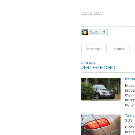
22.02.2007
Рулит!
0
ВКонтакте
Facebook
ВАМ БУДЕТ
ИНТЕРЕСНО
Nissa
Nissa
игру
клубн
интер
выпус
Тайва
SUV
В сен
перво