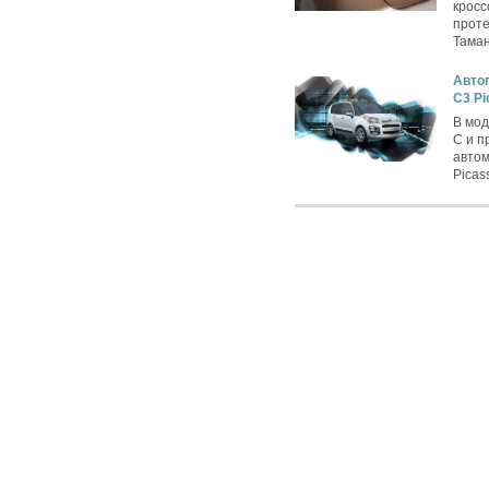
кросс
проте
Таман
Автог
C3 Pi
В мод
C и п
автом
Picas