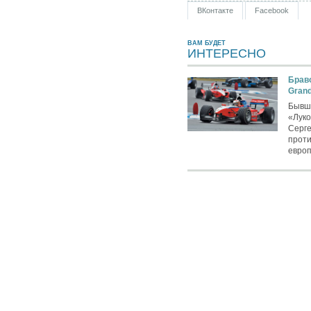
ВКонтакте
Facebook
ВАМ БУДЕТ
ИНТЕРЕСНО
Браво
Grand
Бывши
«Луко
Серге
прот
европ