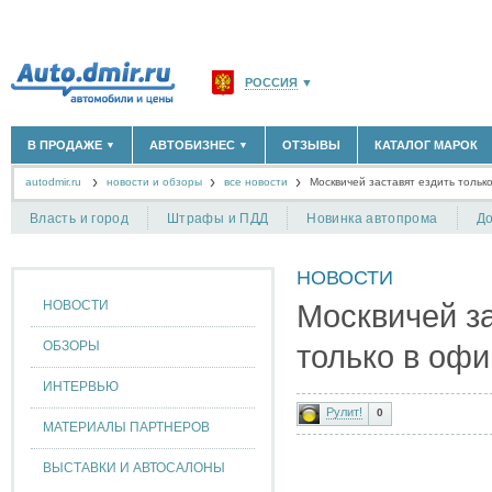
РОССИЯ
▼
МОСКВА И ОБЛАСТЬ
(58180)
В ПРОДАЖЕ
АВТОБИЗНЕС
ОТЗЫВЫ
КАТАЛОГ МАРОК
▼
▼
САНКТ-ПЕТЕРБУРГ И ОБЛАСТЬ
(14298)
autodmir.ru
новости и обзоры
все новости
КРАСНОДАРСКИЙ КРАЙ
Москвичей заставят ездить тольк
(5619)
НОВЫЕ АВТОМОБИЛИ
ОФИЦИАЛЬНЫЕ ДИЛЕРЫ
(30122)
(1347)
АВТОМОБИЛИ С ПРОБЕГОМ
АВТОСАЛОНЫ
(111638)
(4191)
КРЫМ РЕСПУБЛИКА
(412)
Власть и город
Штрафы и ПДД
Новинка автопрома
До
АВТОСЕРВИСЫ
(1118)
+
РАЗМЕСТИТЬ ОБЪЯВЛЕНИЕ
СЕВАСТОПОЛЬ
(11)
ГРУЗОПЕРЕВОЗКИ
(128)
НОВОСТИ
ТАКСИ
(278)
СПИСОК ВСЕХ РЕГИОНОВ
ЗАПЧАСТИ
(848)
НОВОСТИ
Москвичей за
ЗАПРАВКИ
(1737)
АРЕНДА
(190)
ОБЗОРЫ
только в оф
+
ДОБАВИТЬ КОМПАНИЮ
ИНТЕРВЬЮ
СПЕЦИАЛИСТЫ
(890)
Рулит!
0
МАТЕРИАЛЫ ПАРТНЕРОВ
ВЫСТАВКИ И АВТОСАЛОНЫ