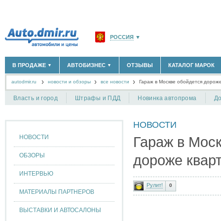
РОССИЯ
▼
МОСКВА И ОБЛАСТЬ
(58183)
В ПРОДАЖЕ
АВТОБИЗНЕС
ОТЗЫВЫ
КАТАЛОГ МАРОК
▼
▼
САНКТ-ПЕТЕРБУРГ И ОБЛАСТЬ
(14298)
autodmir.ru
новости и обзоры
все новости
КРАСНОДАРСКИЙ КРАЙ
Гараж в Москве обойдется дорож
(5619)
НОВЫЕ АВТОМОБИЛИ
ОФИЦИАЛЬНЫЕ ДИЛЕРЫ
(30122)
(1347)
АВТОМОБИЛИ С ПРОБЕГОМ
АВТОСАЛОНЫ
(111643)
(4191)
КРЫМ РЕСПУБЛИКА
(412)
Власть и город
Штрафы и ПДД
Новинка автопрома
До
АВТОСЕРВИСЫ
(1118)
+
РАЗМЕСТИТЬ ОБЪЯВЛЕНИЕ
СЕВАСТОПОЛЬ
(11)
ГРУЗОПЕРЕВОЗКИ
(128)
НОВОСТИ
ТАКСИ
(278)
СПИСОК ВСЕХ РЕГИОНОВ
ЗАПЧАСТИ
(848)
НОВОСТИ
Гараж в Мос
ЗАПРАВКИ
(1737)
АРЕНДА
(190)
ОБЗОРЫ
дороже квар
+
ДОБАВИТЬ КОМПАНИЮ
ИНТЕРВЬЮ
СПЕЦИАЛИСТЫ
(890)
Рулит!
0
МАТЕРИАЛЫ ПАРТНЕРОВ
ВЫСТАВКИ И АВТОСАЛОНЫ