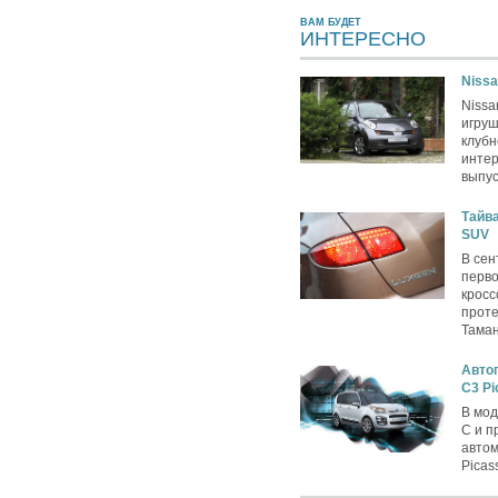
ВАМ БУДЕТ
ИНТЕРЕСНО
Nissa
Nissa
игру
клубн
интер
выпус
Тайва
SUV
В сен
перво
кросс
проте
Таман
Автог
C3 Pi
В мод
C и п
автом
Picas