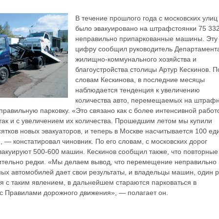
В течение прошлого года с московских улиц
было эвакуировано на штрафстоянки 75 33
неправильно припаркованные машины. Эту
цифру сообщил руководитель Департамент
жилищно-коммунального хозяйства и
благоустройства столицы Артур Кескинов. П
словам Кескинова, в последние месяцы
наблюдается тенденция к увеличению
количества авто, перемещаемых на штраф
еправильную парковку. «Это связано как с более интенсивной работ
 так и с увеличением их количества. Прошедшим летом мы купили
сятков новых эвакуаторов, и теперь в Москве насчитывается 100 ед
, — констатировал чиновник. По его словам, с московских дорог
вакуируют 500-600 машин. Кескинов сообщил также, что повторные
ительно редки. «Мы делаем вывод, что перемещение неправильно
ых автомобилей дает свои результаты, и владельцы машин, один р
я с таким явлением, в дальнейшем стараются парковаться в
 с Правилами дорожного движения», — полагает он.