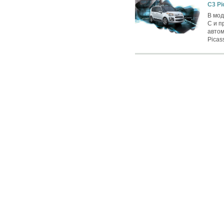
C3 Pi
В мод
C и п
автом
Picas