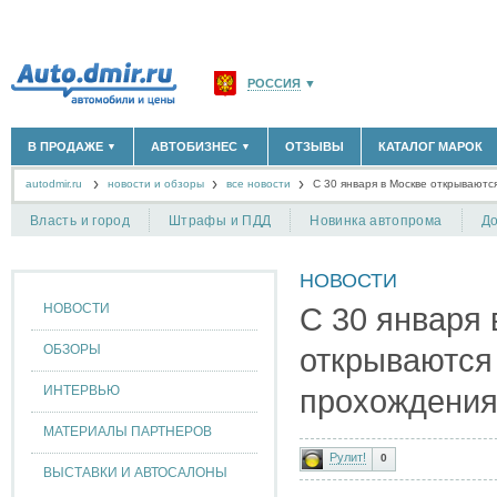
РОССИЯ
▼
МОСКВА И ОБЛАСТЬ
(58180)
В ПРОДАЖЕ
АВТОБИЗНЕС
ОТЗЫВЫ
КАТАЛОГ МАРОК
▼
▼
САНКТ-ПЕТЕРБУРГ И ОБЛАСТЬ
(14304)
autodmir.ru
новости и обзоры
все новости
КРАСНОДАРСКИЙ КРАЙ
С 30 января в Москве открываютс
(5619)
НОВЫЕ АВТОМОБИЛИ
ОФИЦИАЛЬНЫЕ ДИЛЕРЫ
(30122)
(1347)
АВТОМОБИЛИ С ПРОБЕГОМ
АВТОСАЛОНЫ
(111644)
(4191)
КРЫМ РЕСПУБЛИКА
(412)
Власть и город
Штрафы и ПДД
Новинка автопрома
До
АВТОСЕРВИСЫ
(1118)
+
РАЗМЕСТИТЬ ОБЪЯВЛЕНИЕ
СЕВАСТОПОЛЬ
(11)
ГРУЗОПЕРЕВОЗКИ
(128)
НОВОСТИ
ТАКСИ
(278)
СПИСОК ВСЕХ РЕГИОНОВ
ЗАПЧАСТИ
(848)
НОВОСТИ
С 30 января 
ЗАПРАВКИ
(1737)
АРЕНДА
(190)
ОБЗОРЫ
открываются
+
ДОБАВИТЬ КОМПАНИЮ
ИНТЕРВЬЮ
прохождения
СПЕЦИАЛИСТЫ
(890)
МАТЕРИАЛЫ ПАРТНЕРОВ
Рулит!
0
ВЫСТАВКИ И АВТОСАЛОНЫ