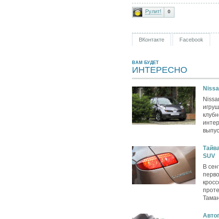
Рулит!
0
ВКонтакте
Facebook
ВАМ БУДЕТ
ИНТЕРЕСНО
Nissa
Nissa
игру
клубн
интер
выпус
Тайва
SUV
В сен
перво
кросс
проте
Таман
Автог