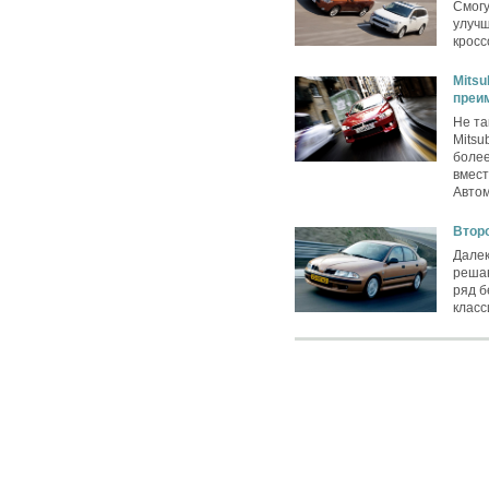
Смогу
улуч
кросс
Mitsu
преи
Не та
Mitsu
более
вмест
Автом
Второ
Далек
реша
ряд б
клас