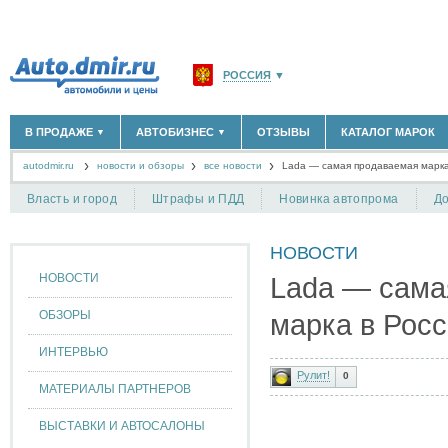
РОССИЯ
▼
МОСКВА И ОБЛАСТЬ
(58180)
В ПРОДАЖЕ
АВТОБИЗНЕС
ОТЗЫВЫ
КАТАЛОГ МАРОК
▼
▼
САНКТ-ПЕТЕРБУРГ И ОБЛАСТЬ
(14304)
autodmir.ru
новости и обзоры
все новости
КРАСНОДАРСКИЙ КРАЙ
Lada — самая продаваемая марка
(5619)
НОВЫЕ АВТОМОБИЛИ
ОФИЦИАЛЬНЫЕ ДИЛЕРЫ
(30122)
(1347)
АВТОМОБИЛИ С ПРОБЕГОМ
АВТОСАЛОНЫ
(111644)
(4191)
КРЫМ РЕСПУБЛИКА
(412)
Власть и город
Штрафы и ПДД
Новинка автопрома
До
АВТОСЕРВИСЫ
(1118)
+
РАЗМЕСТИТЬ ОБЪЯВЛЕНИЕ
СЕВАСТОПОЛЬ
(11)
ГРУЗОПЕРЕВОЗКИ
(128)
НОВОСТИ
ТАКСИ
(278)
СПИСОК ВСЕХ РЕГИОНОВ
ЗАПЧАСТИ
(848)
НОВОСТИ
Lada — сама
ЗАПРАВКИ
(1737)
АРЕНДА
(190)
ОБЗОРЫ
марка в Рос
+
ДОБАВИТЬ КОМПАНИЮ
ИНТЕРВЬЮ
СПЕЦИАЛИСТЫ
(890)
Рулит!
0
МАТЕРИАЛЫ ПАРТНЕРОВ
ВЫСТАВКИ И АВТОСАЛОНЫ