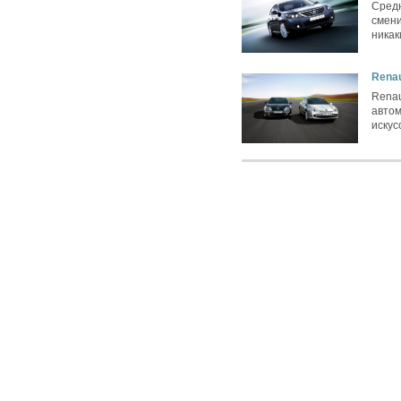
Средн
смени
никак
Renau
Renau
авто
иску