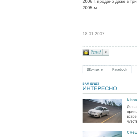
2006 г. продано даже в тр
2005-м.
18.01.2007
Рулит!
0
ВКонтакте
Facebook
ВАМ БУДЕТ
ИНТЕРЕСНО
Niss
До на
принц
встре
чувст
Смеще