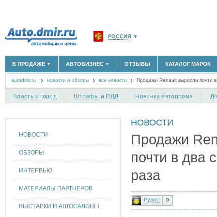
РОССИЯ
▼
МОСКВА И ОБЛАСТЬ
(58183)
В ПРОДАЖЕ
АВТОБИЗНЕС
ОТЗЫВЫ
КАТАЛОГ МАРОК
▼
▼
САНКТ-ПЕТЕРБУРГ И ОБЛАСТЬ
(14298)
autodmir.ru
новости и обзоры
все новости
КРАСНОДАРСКИЙ КРАЙ
Продажи Renault выросли почти в
(5619)
НОВЫЕ АВТОМОБИЛИ
ОФИЦИАЛЬНЫЕ ДИЛЕРЫ
(30122)
(1347)
АВТОМОБИЛИ С ПРОБЕГОМ
АВТОСАЛОНЫ
(111642)
(4191)
КРЫМ РЕСПУБЛИКА
(412)
Власть и город
Штрафы и ПДД
Новинка автопрома
До
АВТОСЕРВИСЫ
(1118)
+
РАЗМЕСТИТЬ ОБЪЯВЛЕНИЕ
СЕВАСТОПОЛЬ
(11)
ГРУЗОПЕРЕВОЗКИ
(128)
НОВОСТИ
ТАКСИ
(278)
СПИСОК ВСЕХ РЕГИОНОВ
ЗАПЧАСТИ
(848)
НОВОСТИ
Продажи Ren
ЗАПРАВКИ
(1737)
АРЕНДА
(190)
ОБЗОРЫ
почти в два 
+
ДОБАВИТЬ КОМПАНИЮ
ИНТЕРВЬЮ
раза
СПЕЦИАЛИСТЫ
(890)
МАТЕРИАЛЫ ПАРТНЕРОВ
Рулит!
0
ВЫСТАВКИ И АВТОСАЛОНЫ