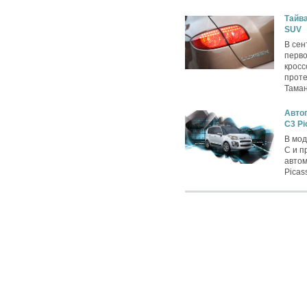
Тайва
SUV
В сен
перво
кросс
проте
Таман
Автог
C3 Pi
В мод
C и п
автом
Picas