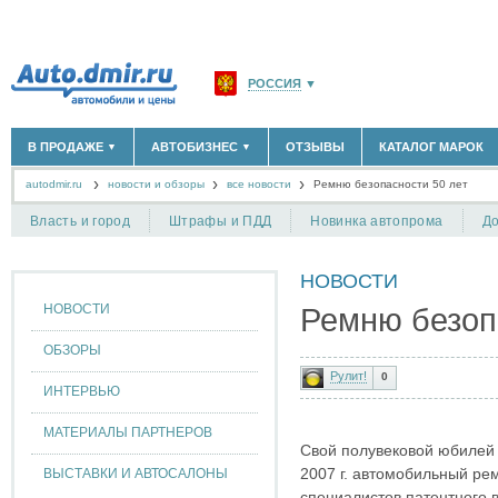
РОССИЯ
▼
МОСКВА И ОБЛАСТЬ
(58180)
В ПРОДАЖЕ
АВТОБИЗНЕС
ОТЗЫВЫ
КАТАЛОГ МАРОК
▼
▼
САНКТ-ПЕТЕРБУРГ И ОБЛАСТЬ
(14304)
autodmir.ru
новости и обзоры
все новости
КРАСНОДАРСКИЙ КРАЙ
Ремню безопасности 50 лет
(5619)
НОВЫЕ АВТОМОБИЛИ
ОФИЦИАЛЬНЫЕ ДИЛЕРЫ
(30122)
(1347)
АВТОМОБИЛИ С ПРОБЕГОМ
АВТОСАЛОНЫ
(111644)
(4191)
КРЫМ РЕСПУБЛИКА
(412)
Власть и город
Штрафы и ПДД
Новинка автопрома
До
АВТОСЕРВИСЫ
(1118)
+
РАЗМЕСТИТЬ ОБЪЯВЛЕНИЕ
СЕВАСТОПОЛЬ
(11)
ГРУЗОПЕРЕВОЗКИ
(128)
НОВОСТИ
ТАКСИ
(278)
СПИСОК ВСЕХ РЕГИОНОВ
ЗАПЧАСТИ
(848)
НОВОСТИ
Ремню безоп
ЗАПРАВКИ
(1737)
АРЕНДА
(190)
ОБЗОРЫ
+
ДОБАВИТЬ КОМПАНИЮ
Рулит!
0
ИНТЕРВЬЮ
СПЕЦИАЛИСТЫ
(890)
МАТЕРИАЛЫ ПАРТНЕРОВ
Свой полувековой юбилей 
2007 г. автомобильный ре
ВЫСТАВКИ И АВТОСАЛОНЫ
специалистов патентного 