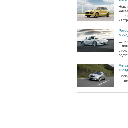
Pors
Новый
компа
Lemon
настр
Porsc
выхо
Если 
стоящ
отсче
ведут
Merce
звез
Соли
автом