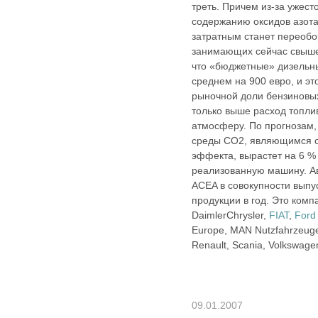
треть. Причем из-за ужест
содержанию оксидов азота
затратным станет переоб
занимающих сейчас свыше
что «бюджетные» дизельн
среднем на 900 евро, и э
рыночной доли бензиновых
только выше расход топли
атмосферу. По прогнозам
среды CO2, являющимся о
эффекта, вырастет на 6 %
реализованную машину. А
ACEA в совокупности выпу
продукции в год. Это ком
DaimlerChrysler,
FIAT
,
Ford
Europe, MAN Nutzfahrzeug
Renault, Scania, Volkswagen
09.01.2007