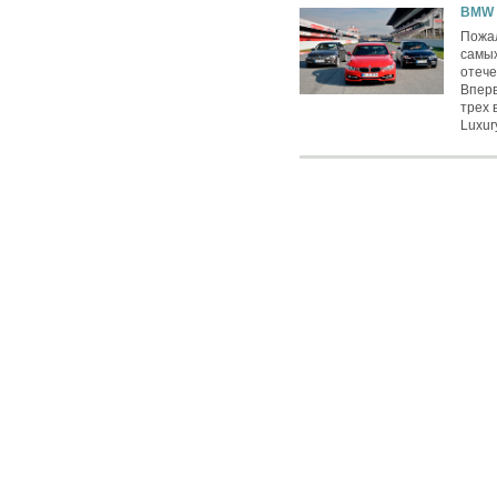
BMW 3
Пожал
самы
отече
Вперв
трех 
Luxur