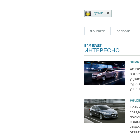
Рулит!
0
ВКонтакте
Facebook
ВАМ БУДЕТ
ИНТЕРЕСНО
Зимня
Хетчб
автос
удало
суров
успеш
Peuge
Новин
созда
польз
В чем
какую
ответ