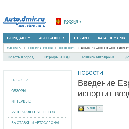
РОССИЯ
▼
МОСКВА И ОБЛАСТЬ
(58183)
В ПРОДАЖЕ
АВТОБИЗНЕС
ОТЗЫВЫ
КАТАЛОГ МАРОК
▼
▼
САНКТ-ПЕТЕРБУРГ И ОБЛАСТЬ
(14298)
autodmir.ru
новости и обзоры
все новости
КРАСНОДАРСКИЙ КРАЙ
Введение Евро-5 и Евро-6 испорт
(5619)
НОВЫЕ АВТОМОБИЛИ
ОФИЦИАЛЬНЫЕ ДИЛЕРЫ
(30122)
(1347)
АВТОМОБИЛИ С ПРОБЕГОМ
АВТОСАЛОНЫ
(111642)
(4191)
КРЫМ РЕСПУБЛИКА
(412)
Власть и город
Штрафы и ПДД
Новинка автопрома
До
АВТОСЕРВИСЫ
(1118)
+
РАЗМЕСТИТЬ ОБЪЯВЛЕНИЕ
СЕВАСТОПОЛЬ
(11)
ГРУЗОПЕРЕВОЗКИ
(128)
НОВОСТИ
ТАКСИ
(278)
СПИСОК ВСЕХ РЕГИОНОВ
ЗАПЧАСТИ
(848)
НОВОСТИ
Введение Евр
ЗАПРАВКИ
(1737)
АРЕНДА
(190)
ОБЗОРЫ
испортит воз
+
ДОБАВИТЬ КОМПАНИЮ
ИНТЕРВЬЮ
СПЕЦИАЛИСТЫ
(890)
Рулит!
0
МАТЕРИАЛЫ ПАРТНЕРОВ
ВЫСТАВКИ И АВТОСАЛОНЫ