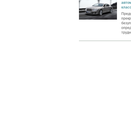
авто
клас
Пред
прекр
безуп
опред
трудн