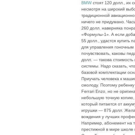
BMW
стоят 120 долл., их с
несмотря на широкий выбо
традиционной авиационно
ничего не придумано. Часы
260 долл. наверняка понр
«Формулы-1». А если доба
55 долл., удастся купить 
для управления гоночным
почувствовать, каковы пед
долл. — такова стоимость
системы. Надо сказать, чт
базовой комплектации ос
Приучать человека к машин
смолоду. Поэтому ребенку
Ferrari Enzo, но не оригин
небольшую точную копию,
который питается от аккум
игрушки — 875 долл. Жела
вождения у лучших профес
Например, абонемент на т
престижной в мире школе 