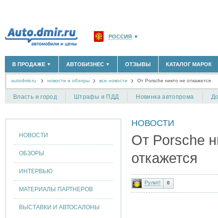
РОССИЯ
▼
МОСКВА И ОБЛАСТЬ
(58180)
В ПРОДАЖЕ
АВТОБИЗНЕС
ОТЗЫВЫ
КАТАЛОГ МАРОК
▼
▼
САНКТ-ПЕТЕРБУРГ И ОБЛАСТЬ
(14304)
autodmir.ru
новости и обзоры
все новости
КРАСНОДАРСКИЙ КРАЙ
От Porsche никто не откажется
(5619)
НОВЫЕ АВТОМОБИЛИ
ОФИЦИАЛЬНЫЕ ДИЛЕРЫ
(30122)
(1347)
АВТОМОБИЛИ С ПРОБЕГОМ
АВТОСАЛОНЫ
(111644)
(4191)
КРЫМ РЕСПУБЛИКА
(412)
Власть и город
Штрафы и ПДД
Новинка автопрома
До
АВТОСЕРВИСЫ
(1118)
+
РАЗМЕСТИТЬ ОБЪЯВЛЕНИЕ
СЕВАСТОПОЛЬ
(11)
ГРУЗОПЕРЕВОЗКИ
(128)
НОВОСТИ
ТАКСИ
(278)
СПИСОК ВСЕХ РЕГИОНОВ
ЗАПЧАСТИ
(848)
НОВОСТИ
От Porsche н
ЗАПРАВКИ
(1737)
АРЕНДА
(190)
ОБЗОРЫ
откажется
+
ДОБАВИТЬ КОМПАНИЮ
ИНТЕРВЬЮ
СПЕЦИАЛИСТЫ
(890)
Рулит!
0
МАТЕРИАЛЫ ПАРТНЕРОВ
ВЫСТАВКИ И АВТОСАЛОНЫ