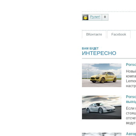
Рулит!
0
ВКонтакте
Facebook
ВАМ БУДЕТ
ИНТЕРЕСНО
Pors
Новый
компа
Lemon
настр
Porsc
выхо
Если 
стоящ
отсче
ведут
Авто