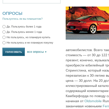
ОПРОСЫ
Пользуетесь ли вы планшетом?
Да. Пользуюсь более 1 года
Да. Пользуюсь менее 1 года
Не пользуюсь, но планирую купить
Не пользуюсь и не планирую покупку
автомобилистов. Всего так
все опросы
стоимость — от 30 до 122
презент, конечно, музыка
приобрести юбилейный тр
Спрингстина, который назы
перезаписан к 30‑летию в
цена — 30 долл. На 20 до
иллюстрированный каталог
содержащий комментарии 
Камберфорда по поводу с
начиная от
Oldsmobile
Runa
заканчивая новеньким
Fer