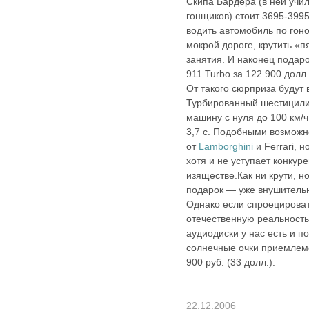
Скипа Бардера (в ней учи
гонщиков) стоит 3695‑3995
водить автомобиль по гон
мокрой дороге, крутить «п
занятия. И наконец пода
911 Turbo за 122 900 долл
От такого сюрприза будут
Турбированный шестицили
машину с нуля до 100 км/
3,7 с. Подобными возможн
от
Lamborghini
и Ferrari, 
хотя и не уступает конкур
изяществе.Как ни крути, н
подарок — уже внушительн
Однако если спроецироват
отечественную реальность,
аудиодиски у нас есть и по 
солнечные очки приемлемо
900 руб. (33 долл.).
22.12.2006