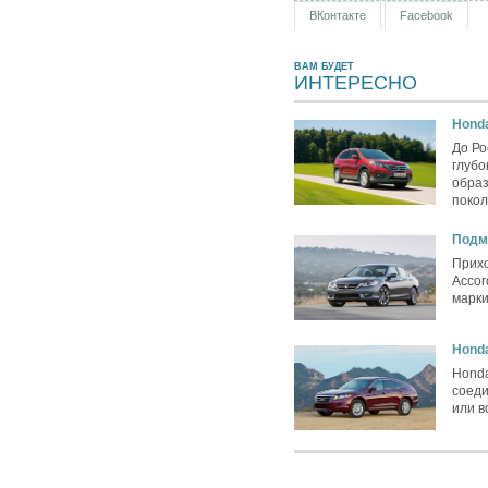
ВКонтакте
Facebook
ВАМ БУДЕТ
ИНТЕРЕСНО
Hond
До Ро
глубо
образ
поко
Подм
Прихо
Accor
марк
Honda
Honda
соед
или в