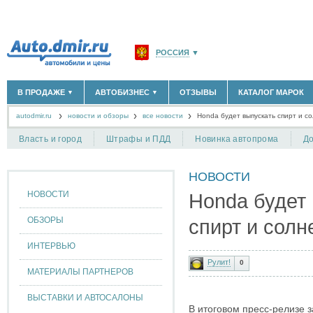
РОССИЯ
▼
МОСКВА И ОБЛАСТЬ
(58180)
В ПРОДАЖЕ
АВТОБИЗНЕС
ОТЗЫВЫ
КАТАЛОГ МАРОК
▼
▼
САНКТ-ПЕТЕРБУРГ И ОБЛАСТЬ
(14304)
autodmir.ru
новости и обзоры
все новости
КРАСНОДАРСКИЙ КРАЙ
Honda будет выпускать спирт и с
(5619)
НОВЫЕ АВТОМОБИЛИ
ОФИЦИАЛЬНЫЕ ДИЛЕРЫ
(30122)
(1347)
АВТОМОБИЛИ С ПРОБЕГОМ
АВТОСАЛОНЫ
(111644)
(4191)
КРЫМ РЕСПУБЛИКА
(412)
Власть и город
Штрафы и ПДД
Новинка автопрома
До
АВТОСЕРВИСЫ
(1118)
+
РАЗМЕСТИТЬ ОБЪЯВЛЕНИЕ
СЕВАСТОПОЛЬ
(11)
ГРУЗОПЕРЕВОЗКИ
(128)
НОВОСТИ
ТАКСИ
(278)
СПИСОК ВСЕХ РЕГИОНОВ
ЗАПЧАСТИ
(848)
НОВОСТИ
Honda будет
ЗАПРАВКИ
(1737)
АРЕНДА
(190)
ОБЗОРЫ
спирт и солн
+
ДОБАВИТЬ КОМПАНИЮ
ИНТЕРВЬЮ
СПЕЦИАЛИСТЫ
(890)
Рулит!
0
МАТЕРИАЛЫ ПАРТНЕРОВ
ВЫСТАВКИ И АВТОСАЛОНЫ
В итоговом пресс-релизе 