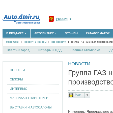
РОССИЯ
▼
МОСКВА И ОБЛАСТЬ
(58183)
В ПРОДАЖЕ
АВТОБИЗНЕС
ОТЗЫВЫ
КАТАЛОГ МАРОК
▼
▼
САНКТ-ПЕТЕРБУРГ И ОБЛАСТЬ
(14298)
autodmir.ru
новости и обзоры
все новости
КРАСНОДАРСКИЙ КРАЙ
Группа ГАЗ начинает производств
(5619)
НОВЫЕ АВТОМОБИЛИ
ОФИЦИАЛЬНЫЕ ДИЛЕРЫ
(30122)
(1347)
АВТОМОБИЛИ С ПРОБЕГОМ
АВТОСАЛОНЫ
(111643)
(4191)
КРЫМ РЕСПУБЛИКА
(412)
Власть и город
Штрафы и ПДД
Новинка автопрома
До
АВТОСЕРВИСЫ
(1118)
+
РАЗМЕСТИТЬ ОБЪЯВЛЕНИЕ
СЕВАСТОПОЛЬ
(11)
ГРУЗОПЕРЕВОЗКИ
(128)
НОВОСТИ
ТАКСИ
(278)
СПИСОК ВСЕХ РЕГИОНОВ
ЗАПЧАСТИ
(848)
НОВОСТИ
Группа ГАЗ 
ЗАПРАВКИ
(1737)
АРЕНДА
(190)
ОБЗОРЫ
производств
+
ДОБАВИТЬ КОМПАНИЮ
ИНТЕРВЬЮ
СПЕЦИАЛИСТЫ
(890)
Рулит!
0
МАТЕРИАЛЫ ПАРТНЕРОВ
ВЫСТАВКИ И АВТОСАЛОНЫ
Инженеры Ярославского з