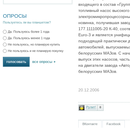
входящего в состав «Груп
топливный насос высокого
ОПРОСЫ
электромикропроцессорны
новинка, получившая заво
Пользуетесь ли вы планшетом?
177.1111005‑20 К-40, соот
Да. Пользуюсь более 1 года
Euro-3 и является унифи
Да. Пользуюсь менее 1 года
подходящей практически д
Не пользуюсь, но планирую купить
автомобилей, выпускаемых
Не пользуюсь и не планирую покупку
белорусских МАЗов. С нача
выпуск этих насосов, част
все опросы
на двигатели завода «Авто
белорусских МАЗов.
20.12.2006
Рулит!
0
ВКонтакте
Facebook