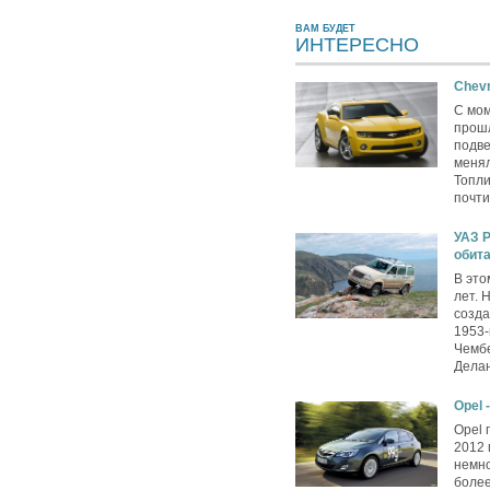
ВАМ БУДЕТ
ИНТЕРЕСНО
Chevr
С мо
прошл
подве
менял
Топли
почти
УАЗ P
обит
В это
лет. 
созда
1953-
Чембе
Делан
Opel 
Opel 
2012 
немно
более