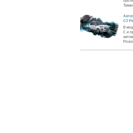
проте
Таман
Автог
C3 Pi
В мод
C и п
автом
Picas