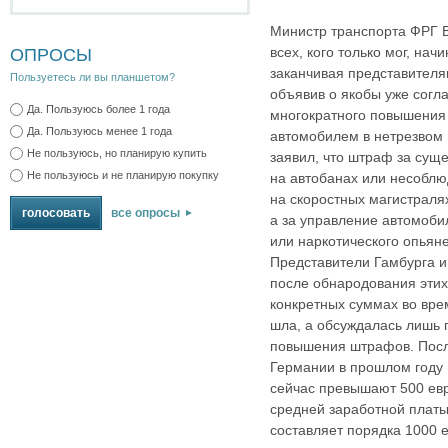
Министр транспорта ФРГ 
всех, кого только мог, нач
ОПРОСЫ
заканчивая представител
Пользуетесь ли вы планшетом?
объявив о якобы уже согл
Да. Пользуюсь более 1 года
многократного повышения
Да. Пользуюсь менее 1 года
автомобилем в нетрезвом 
Не пользуюсь, но планирую купить
заявил, что штраф за сущ
Не пользуюсь и не планирую покупку
на автобанах или несобл
на скоростных магистралях
все опросы
а за управление автомоби
или наркотического опьяне
Представители Гамбурга 
после обнародования этих 
конкретных суммах во вре
шла, а обсуждалась лишь
повышения штрафов. Посл
Германии в прошлом году 
сейчас превышают 500 евр
средней заработной плат
составляет порядка 1000 е