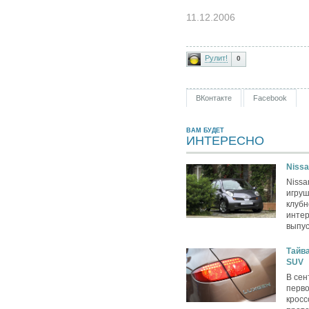
11.12.2006
Рулит!
0
ВКонтакте
Facebook
ВАМ БУДЕТ
ИНТЕРЕСНО
Nissa
Nissa
игру
клубн
интер
выпус
Тайва
SUV
В сен
перво
кросс