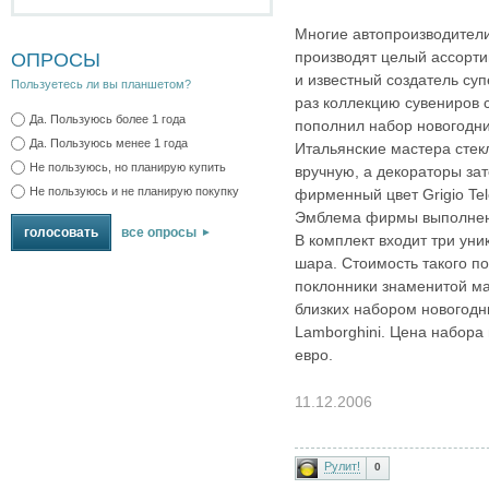
Многие автопроизводители
производят целый ассорти
ОПРОСЫ
и известный создатель суп
Пользуетесь ли вы планшетом?
раз коллекцию сувениров
Да. Пользуюсь более 1 года
пополнил набор новогодн
Да. Пользуюсь менее 1 года
Итальянские мастера сте
Не пользуюсь, но планирую купить
вручную, а декораторы за
Не пользуюсь и не планирую покупку
фирменный цвет Grigio Tel
Эмблема фирмы выполнена
все опросы
В комплект входит три ун
шара. Стоимость такого по
поклонники знаменитой ма
близких набором новогодн
Lamborghini. Цена набора
евро.
11.12.2006
Рулит!
0