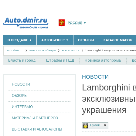
РОССИЯ
▼
МОСКВА И ОБЛАСТЬ
(58180)
В ПРОДАЖЕ
АВТОБИЗНЕС
ОТЗЫВЫ
КАТАЛОГ МАРОК
▼
▼
САНКТ-ПЕТЕРБУРГ И ОБЛАСТЬ
(14298)
autodmir.ru
новости и обзоры
все новости
КРАСНОДАРСКИЙ КРАЙ
Lamborghini выпустила эксклюзи
(5619)
НОВЫЕ АВТОМОБИЛИ
ОФИЦИАЛЬНЫЕ ДИЛЕРЫ
(30122)
(1347)
АВТОМОБИЛИ С ПРОБЕГОМ
АВТОСАЛОНЫ
(111638)
(4191)
КРЫМ РЕСПУБЛИКА
(412)
Власть и город
Штрафы и ПДД
Новинка автопрома
До
АВТОСЕРВИСЫ
(1118)
+
РАЗМЕСТИТЬ ОБЪЯВЛЕНИЕ
СЕВАСТОПОЛЬ
(11)
ГРУЗОПЕРЕВОЗКИ
(128)
НОВОСТИ
ТАКСИ
(278)
СПИСОК ВСЕХ РЕГИОНОВ
ЗАПЧАСТИ
(848)
НОВОСТИ
Lamborghini 
ЗАПРАВКИ
(1737)
АРЕНДА
(190)
ОБЗОРЫ
эксклюзивны
+
ДОБАВИТЬ КОМПАНИЮ
ИНТЕРВЬЮ
украшения
СПЕЦИАЛИСТЫ
(890)
МАТЕРИАЛЫ ПАРТНЕРОВ
Рулит!
0
ВЫСТАВКИ И АВТОСАЛОНЫ