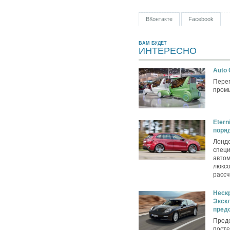
ВКонтакте
Facebook
ВАМ БУДЕТ
ИНТЕРЕСНО
Auto 
Переп
пром
Etern
поря
Лондо
спец
автом
люксо
рассч
Нескр
Экск
предс
Пред
посте