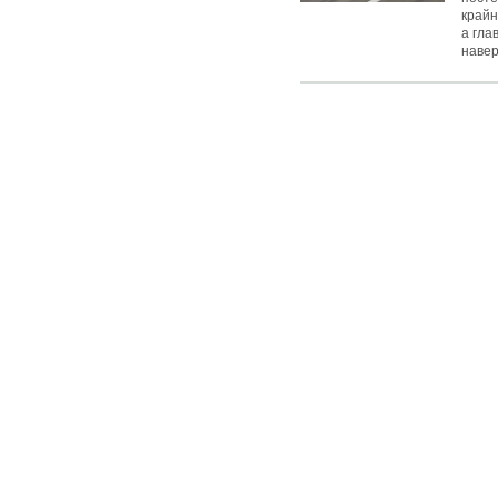
крайн
а гла
навер