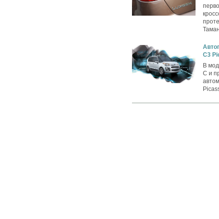
перво
кросс
проте
Таман
Автог
C3 Pi
В мод
C и п
автом
Picas