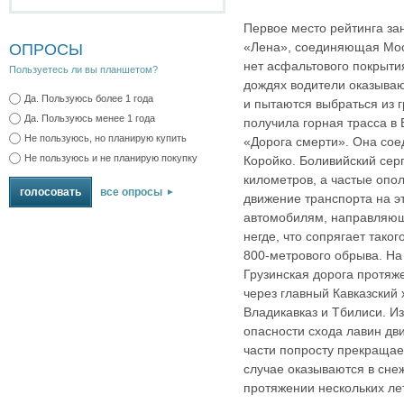
Первое место рейтинга за
«Лена», соединяющая Моск
ОПРОСЫ
нет асфальтового покрыти
Пользуетесь ли вы планшетом?
дождях водители оказываю
Да. Пользуюсь более 1 года
и пытаются выбраться из г
Да. Пользуюсь менее 1 года
получила горная трасса в
Не пользуюсь, но планирую купить
«Дорога смерти». Она сое
Не пользуюсь и не планирую покупку
Коройко. Боливийский сер
километров, а частые опо
все опросы
движение транспорта на э
автомобилям, направляющ
негде, что сопрягает таког
800-метрового обрыва. На
Грузинская дорога протя
через главный Кавказский
Владикавказ и Тбилиси. Из
опасности схода лавин дв
части попросту прекращае
случае оказываются в сне
протяжении нескольких ле