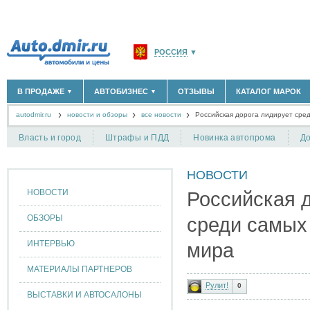
РОССИЯ
▼
МОСКВА И ОБЛАСТЬ
(58180)
В ПРОДАЖЕ
АВТОБИЗНЕС
ОТЗЫВЫ
КАТАЛОГ МАРОК
▼
▼
САНКТ-ПЕТЕРБУРГ И ОБЛАСТЬ
(14298)
autodmir.ru
новости и обзоры
все новости
КРАСНОДАРСКИЙ КРАЙ
Российская дорога лидирует сре
(5619)
НОВЫЕ АВТОМОБИЛИ
ОФИЦИАЛЬНЫЕ ДИЛЕРЫ
(30122)
(1347)
АВТОМОБИЛИ С ПРОБЕГОМ
АВТОСАЛОНЫ
(111638)
(4191)
КРЫМ РЕСПУБЛИКА
(412)
Власть и город
Штрафы и ПДД
Новинка автопрома
До
АВТОСЕРВИСЫ
(1118)
+
РАЗМЕСТИТЬ ОБЪЯВЛЕНИЕ
СЕВАСТОПОЛЬ
(11)
ГРУЗОПЕРЕВОЗКИ
(128)
НОВОСТИ
ТАКСИ
(278)
СПИСОК ВСЕХ РЕГИОНОВ
ЗАПЧАСТИ
(848)
НОВОСТИ
Российская 
ЗАПРАВКИ
(1737)
АРЕНДА
(190)
ОБЗОРЫ
среди самых
+
ДОБАВИТЬ КОМПАНИЮ
ИНТЕРВЬЮ
мира
СПЕЦИАЛИСТЫ
(890)
МАТЕРИАЛЫ ПАРТНЕРОВ
Рулит!
0
ВЫСТАВКИ И АВТОСАЛОНЫ