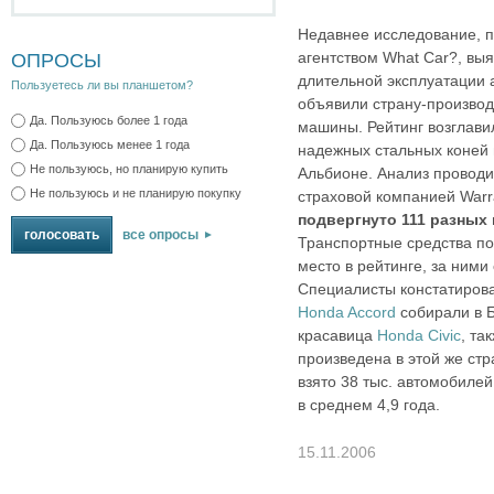
Недавнее исследование, 
агентством What Car?, вы
ОПРОСЫ
длительной эксплуатации 
Пользуетесь ли вы планшетом?
объявили страну-производ
Да. Пользуюсь более 1 года
машины. Рейтинг возглави
Да. Пользуюсь менее 1 года
надежных стальных коней
Не пользуюсь, но планирую купить
Альбионе. Анализ проводи
Не пользуюсь и не планирую покупку
страховой компанией Warra
подвергнуто 111 разных
все опросы
Транспортные средства п
место в рейтинге, за ним
Специалисты констатиров
Honda Accord
собирали в Б
красавица
Honda Civic
, та
произведена в этой же ст
взято 38 тыс. автомобилей
в среднем 4,9 года.
15.11.2006