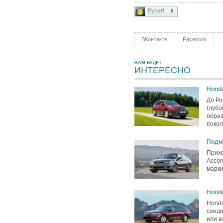
Рулит!
0
ВКонтакте
Facebook
ВАМ БУДЕТ
ИНТЕРЕСНО
Hond
До Ро
глубо
образ
поко
Подм
Прихо
Accor
марк
Honda
Honda
соед
или в