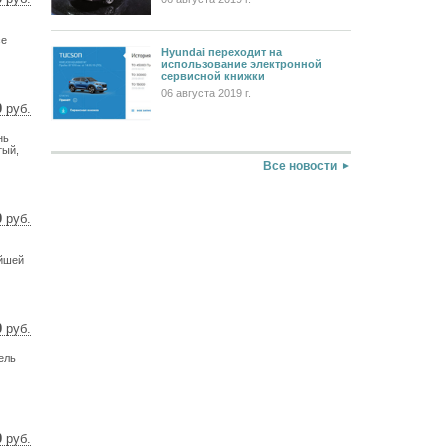
4 $
3 €
се
Hyundai переходит на
использование электронной
сервисной книжки
06 августа 2019 г.
0
руб.
4 $
нь
6 €
тый,
Все новости
0
руб.
7 $
2 €
ейшей
0
руб.
3 $
ель
0 €
0
руб.