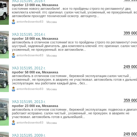
УАЗ 315195, 2016 г.
8 62
пробег 13 000 км, Механика
состояние нового автомобиля! . все то пройдены строго по регламенту! два
7 09
комплекта ключей. птс оригинал. салон чистый, ухоженный, не прокуренный. в
автомобили проходят технический осмотр. автоцентр...
antonfedosenko83
Москва
399 00
УАЗ 315195, 2014 г.
7 09
пробег 18 000 км, Механика
автомобиль в отличном состоянии! все то пройдены строго по регламенту! оче
5 83
шустрый, надежный двигатель. два комплекта ключей. птс оригинал. салон чис
ухоженный, не прокуренный. все автомобили...
antonfedosenko83
Москва
249 00
УАЗ 315195, 2012 г.
4 42
пробег 58 000 км, Механика
автомобиль в отличном состоянии , бережной эксплуатации.салон чистый ,
3 64
ухоженный , не прокурен. в авариях не участвовал. автомобиль готов к дальн
эксплуатации. мы работаем каждый день , без...
antonfedosenko83
Москва
359 00
УАЗ 315195, 2013 г.
6 38
пробег 23 000 км, Механика
автомобиль в отличном состоянии , бережной эксплуатации. подвеска и двигат
5 25
работают исправно. салон чистый , ухоженный , не прокурен. в авариях не
участвовал. автомобиль готов к дальнейшей...
antonfedosenko83
Москва
249 00
УАЗ 315195, 2009 г.