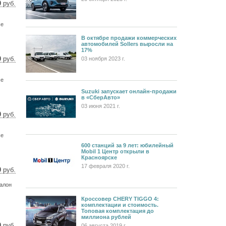
0
руб.
5 $
0 €
се
В октябре продажи коммерческих
автомобилей Sollers выросли на
17%
0
руб.
03 ноября 2023 г.
6 $
7 €
се
Suzuki запускает онлайн-продажи
в «СберАвто»
03 июня 2021 г.
0
руб.
7 $
6 €
се
600 станций за 9 лет: юбилейный
Mobil 1 Центр открыли в
Красноярске
17 февраля 2020 г.
0
руб.
3 $
салон
0 €
Кроссовер CHERY TIGGO 4:
комплектации и стоимость.
Топовая комплектация до
миллиона рублей
0
руб.
06 августа 2019 г.