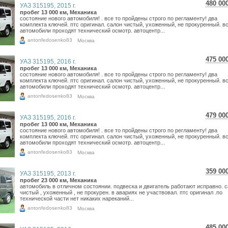
480 00
УАЗ 315195, 2015 г.
8 53
пробег 13 000 км, Механика
состояние нового автомобиля! . все то пройдены строго по регламенту! два
7 02
комплекта ключей. птс оригинал. салон чистый, ухоженный, не прокуренный. в
автомобили проходят технический осмотр. автоцентр...
antonfedosenko83
Москва
475 00
УАЗ 315195, 2016 г.
8 44
пробег 13 000 км, Механика
состояние нового автомобиля! . все то пройдены строго по регламенту! два
6 94
комплекта ключей. птс оригинал. салон чистый, ухоженный, не прокуренный. в
автомобили проходят технический осмотр. автоцентр...
antonfedosenko83
Москва
479 00
УАЗ 315195, 2016 г.
8 51
пробег 13 000 км, Механика
состояние нового автомобиля! . все то пройдены строго по регламенту! два
7 00
комплекта ключей. птс оригинал. салон чистый, ухоженный, не прокуренный. в
автомобили проходят технический осмотр. автоцентр...
antonfedosenko83
Москва
359 00
УАЗ 315195, 2013 г.
6 38
пробег 23 000 км, Механика
автомобиль в отличном состоянии. подвеска и двигатель работают исправно. 
5 25
чистый , ухоженный , не прокурен. в авариях не участвовал. птс оригинал .по
технической части нет никаких нареканий...
antonfedosenko83
Москва
485 00