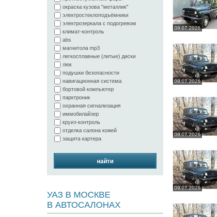
окраска кузова "металлик"
электростеклоподъёмники
электрозеркала с подогревом
09.07.2026
климат-контроль
abs
магнитола mp3
легкосплавные (литые) диски
люк
подушки безопасности
навигационная система
09.07.2026
бортовой компьютер
парктроник
охранная сигнализация
иммобилайзер
круиз-контроль
отделка салона кожей
09.07.2026
защита картера
найти
09.07.2026
УАЗ В МОСКВЕ
В АВТОСАЛОНАХ