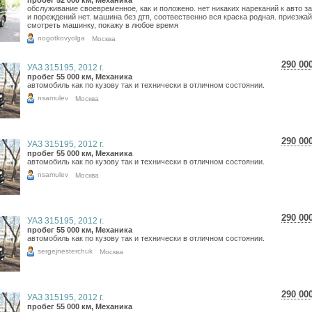
5 15
пробег 52 000 км, Механика
обслуживание своевременное, как и положено. нет никаких нареканий к авто з
4 24
и пореждений нет. машина без дтп, соотвественно вся краска родная. приезжа
смотреть машинку, покажу в любое время
nogotkovyolga
Москва
290 00
УАЗ 315195, 2012 г.
5 15
пробег 55 000 км, Механика
автомобиль как по кузову так и технически в отличном состоянии.
4 24
nsamulev
Москва
290 00
УАЗ 315195, 2012 г.
5 15
пробег 55 000 км, Механика
автомобиль как по кузову так и технически в отличном состоянии.
4 24
nsamulev
Москва
290 00
УАЗ 315195, 2012 г.
5 15
пробег 55 000 км, Механика
автомобиль как по кузову так и технически в отличном состоянии.
4 24
sergejnesterchuk
Москва
290 00
УАЗ 315195, 2012 г.
5 15
пробег 55 000 км, Механика