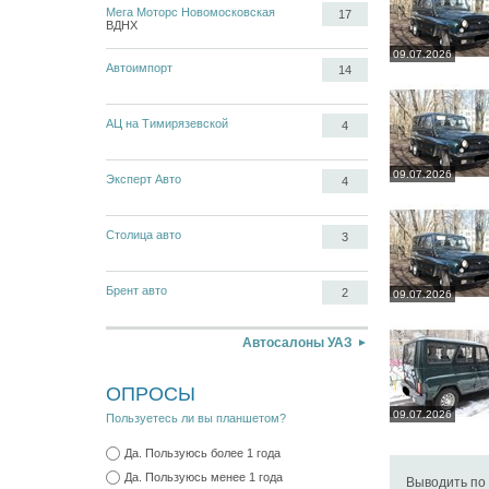
Мега Моторс Новомосковская
17
ВДНХ
09.07.2026
Автоимпорт
14
АЦ на Тимирязевской
4
09.07.2026
Эксперт Авто
4
Столица авто
3
Брент авто
2
09.07.2026
Автосалоны УАЗ
ОПРОСЫ
09.07.2026
Пользуетесь ли вы планшетом?
Да. Пользуюсь более 1 года
Да. Пользуюсь менее 1 года
Выводить по