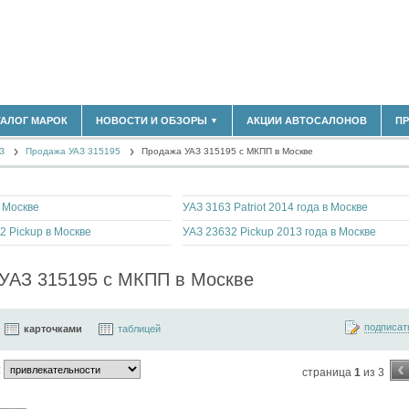
ТАЛОГ МАРОК
НОВОСТИ И ОБЗОРЫ
АКЦИИ АВТОСАЛОНОВ
П
▼
БЛАСТЬ
(14298)
З
(5619)
Продажа УАЗ 315195
Продажа УАЗ 315195 с МКПП в Москве
НОВОСТИ РЫНКА
ОБЗОРЫ НОВИНОК
)
ЭКСПЕРТНОЕ МНЕНИЕ
в Москве
УАЗ 3163 Patriot 2014 года в Москве
МАТЕРИАЛЫ ПАРТНЕРОВ
ВЫСТАВКИ И АВТОСАЛОНЫ
2 Pickup в Москве
УАЗ 23632 Pickup 2013 года в Москве
В
УАЗ 315195 с МКПП в Москве
подписат
карточками
таблицей
‹
:
страница
1
из 3