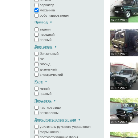
вариатор
механика
роботизированная
09.07.2026
Привод
задний
передний
полный
Двигатель
бензиновый
09.07.2026
газ
гибрид
дизельный
электрический
Руль
09.07.2026
левый
правый
Продавец
частное лицо
автосалоны
Дополнительные опции
09.07.2026
усилитель рулевого управления
фары ксенон
противотуманные фары