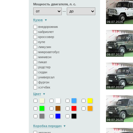
Мощность двигателя, л. с.
—
Кузов
09.07.2026
внедорожник
кабриолет
кроссовер
купе
лимузин
микроавтобус
09.07.2026
минивэн
пикап
родстер
седан
универсал
фургон
хэтчбек
09.07.2026
Цвет
09.07.2026
Коробка передач
автомат