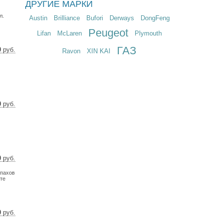
ДРУГИЕ МАРКИ
7 $
2 €
л.
Austin
Brilliance
Bufori
Derways
DongFeng
Peugeot
Lifan
McLaren
Plymouth
ГАЗ
0
руб.
Ravon
XIN KAI
1 $
9 €
0
руб.
5 $
0 €
0
руб.
6 $
апахов
1 €
йте
0
руб.