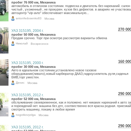
4 42
пробег 76 000 км, Механика
автомобиль в отличном состоянии. подвеска и двигатель без нареканий. салон
3 64
чистый , ухоженный , не прокурен. кузов без дефектов. в авариях не участвова
автоцентр "vip-avto" обеспечивает максимальную...
antonfedosenko83
Москва
270 00
УАЗ 315195, 2004 г.
4 80
пробег 50 000 км, Механика
Продам срочно. Торг при осмотре.рассмотрю варианты обмена
3 94
Николай
Воскресенск
160 00
УАЗ 315195, 2000 г.
2 84
пробег 30 000 км, Механика
Авто в идеальном состоянии,установлено новое газовое
2 34
оборудование(ливато),новый карбюратор ДААЗ,гидроусилитель руля,сиденья
БМВ,торг уместен.
Денис
Москва
290 00
УАЗ 315195, 2012 г.
5 15
пробег 52 000 км, Механика
обслуживание своевременное, как и положено. нет никаких нареканий к авто з
4 24
и пореждений нет. машина без дтп, соотвественно вся краска родная. приезжа
смотреть машинку, покажу в любое время
nogotkovyolga
Москва
290 00
УАЗ 315195, 2012 г.