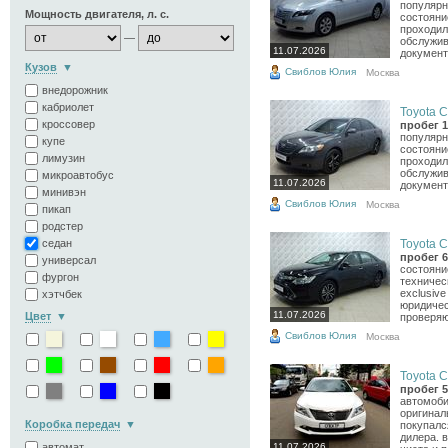
популярн
Мощность двигателя, л. с.
состояни
проходил
—
обслужив
11.07.2026
документо
Кузов
Свиблов Юлия
Москва
внедорожник
кабриолет
Toyota C
кроссовер
пробег 1
популярн
купе
состояни
лимузин
проходил
обслужив
микроавтобус
11.07.2026
документо
минивэн
Свиблов Юлия
Москва
пикап
родстер
седан
Toyota C
пробег 6
универсал
состояни
фургон
техничес
exclusiv
хэтчбек
юридичес
11.07.2026
Цвет
проверяю
Свиблов Юлия
Москва
Toyota C
пробег 5
автомоби
оригинал
Коробка передач
покупалс
дилера. 
автомат
11.07.2026