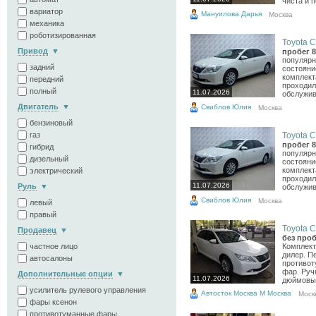
чиста и п
вариатор
Мануилова Дарья
Москва
механика
роботизированная
Toyota C
Привод
пробег 8
популярн
задний
состояни
комплект
передний
проходил
полный
11.07.2026
обслужив
Двигатель
Свиблов Юлия
Москва
бензиновый
газ
Toyota C
пробег 8
гибрид
популярн
дизельный
состояни
комплект
электрический
проходил
11.07.2026
Руль
обслужив
Свиблов Юлия
Москва
левый
правый
Toyota C
Продавец
без проб
частное лицо
Комплект
дилер. П
автосалоны
противот
фар. Руч
Дополнительные опции
11.07.2026
дюймовые
усилитель рулевого управления
Автосток Москва М Москва
Моск
фары ксенон
противотуманные фары