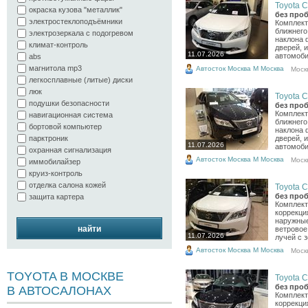
Toyota C
окраска кузова "металлик"
без проб
электростеклоподъёмники
Комплект
ближнего
электрозеркала с подогревом
наклона 
климат-контроль
дверей, 
11.07.2026
автомобил
abs
магнитола mp3
Автосток Москва М Москва
Моск
легкосплавные (литые) диски
люк
Toyota C
подушки безопасности
без проб
Комплект
навигационная система
ближнего
бортовой компьютер
наклона 
парктроник
дверей, 
11.07.2026
автомобил
охранная сигнализация
Автосток Москва М Москва
Моск
иммобилайзер
круиз-контроль
отделка салона кожей
Toyota C
без проб
защита картера
Комплект
коррекци
наружны
найти
ветровое
11.07.2026
лучей с з
Автосток Москва М Москва
Моск
TOYOTA В МОСКВЕ
Toyota C
без проб
В АВТОСАЛОНАХ
Комплект
коррекци