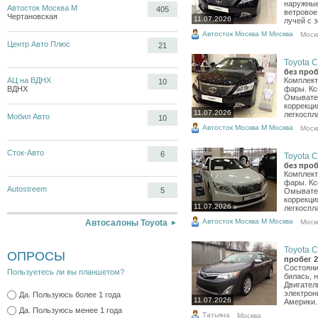
наружны
Автосток Москва М
405
ветровое
Чертановская
11.07.2026
лучей с з
Автосток Москва М Москва
Моск
Центр Авто Плюс
21
Toyota C
без проб
АЦ на ВДНХ
Комплект
10
ВДНХ
фары. Кс
Омывател
коррекци
11.07.2026
легкоспл
Мобил Авто
10
Автосток Москва М Москва
Моск
Сток-Авто
6
Toyota C
без проб
Комплект
фары. Кс
Autostreem
5
Омывател
коррекци
11.07.2026
легкоспл
Автосток Москва М Москва
Моск
Автосалоны Toyota
Toyota C
ОПРОСЫ
пробег 2
Состояни
Пользуетесь ли вы планшетом?
билась, н
Двигател
электрон
Да. Пользуюсь более 1 года
11.07.2026
Америки.
Да. Пользуюсь менее 1 года
Татьяна
Москва