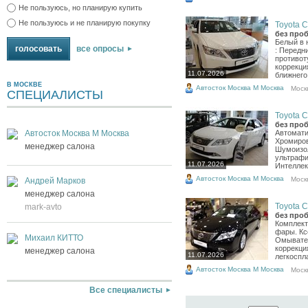
Не пользуюсь, но планирую купить
Не пользуюсь и не планирую покупку
Toyota C
без проб
Белый в
все опросы
: Передн
противот
коррекци
11.07.2026
ближнего
В МОСКВЕ
Автосток Москва М Москва
Моск
СПЕЦИАЛИСТЫ
Toyota C
без проб
Автосток Москва М Москва
Автомати
Хромиров
менеджер салона
Шумоизол
ультрафи
11.07.2026
Интеллек
Автосток Москва М Москва
Моск
Андрей Марков
менеджер салона
Toyota C
mark-avto
без проб
Комплект
фары. Кс
Михаил КИТТО
Омывател
коррекци
менеджер салона
11.07.2026
легкоспл
Автосток Москва М Москва
Моск
Все специалисты