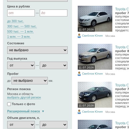
Цена в рублях
Toyota C
—
пробег 7
популярн
состояни
до 300 тыс.
специали
300 тыс. — 500 тыс.
комплект
11.07.2026
продается
500 тыс. — 1 млн.
Свиблов Юлия
Москва
1 млн. — 3 млн.
Состояние
Toyota C
пробег 8
популярн
состояни
Год выпуска
специали
комплект
—
11.07.2026
период эк
Свиблов Юлия
Пробег
Москва
до
км.
Toyota C
Регион поиска
пробег 7
популярн
Москва и область
состояни
выбрать другой регион
специали
комплект
Только с фото
11.07.2026
период эк
Расширенный поиск
Свиблов Юлия
Москва
Объем двигателя, л.
Toyota C
—
пробег 1